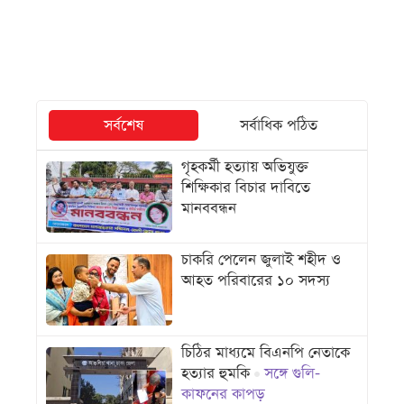
সর্বশেষ
সর্বাধিক পঠিত
গৃহকর্মী হত্যায় অভিযুক্ত
শিক্ষিকার বিচার দাবিতে
মানববন্ধন
চাকরি পেলেন জুলাই শহীদ ও
আহত পরিবারের ১০ সদস্য
চিঠির মাধ্যমে বিএনপি নেতাকে
হত্যার হুমকি
সঙ্গে গুলি-
কাফনের কাপড়