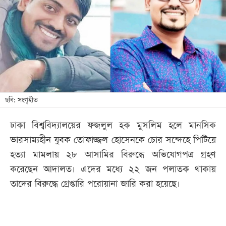
খেলা
বিনোদন
লাইফ
স্টাইল
শিক্ষা
তথ্যপ্রযুক্তি
ছবি: সংগৃহীত
সব
ঢাকা বিশ্ববিদ্যালয়ের ফজলুল হক মুসলিম হলে মানসিক
বিভাগ
ভারসাম্যহীন যুবক তোফাজ্জল হোসেনকে চোর সন্দেহে পিটিয়ে
হত্যা মামলায় ২৮ আসামির বিরুদ্ধে অভিযোগপত্র গ্রহণ
ছবি
করেছেন আদালত। এদের মধ্যে ২২ জন পলাতক থাকায়
তাদের বিরুদ্ধে গ্রেপ্তারি পরোয়ানা জারি করা হয়েছে।
ভিডিও
আর্কাইভ