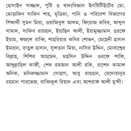
হোসাইন সাজ্জাদ, পুষ্টি ও খাদ্যবিজ্ঞান ইনস্টিটিউটের মো.
মোত্তাকিন সাকিন শাহ, মৃত্তিকা, পানি ও পরিবেশ বিভাগের
শিক্ষার্থী সুমন মিয়া, ওয়াজিবুল আলম, ফিরোজ কবির, আব্দুস
সামাদ, সাকিব রায়হান, ইয়াছিন আলী, ইয়ামুজ্জামান ওরফে
ইয়াম, ফজলে রাব্বি, শাহরিয়ার কবির শোভন, মেহেদী হাসান
ইমরান, রাতুল হাসান, সুলতান মিয়া, নাসির উদ্দিন, মোবাশ্বের
বিল্লাহ, শিশির আহমেদ, মহসিন উদ্দিন ওরফে শাফি,
আব্দুল্লাহিল কাফী, শেখ রমজান আলী রকি, রাশেদ কামাল
অনিক, মনিরুজ্জামান সোহাগ, আবু রায়হান, রেদোয়ানুর
রহমান পারভেজ, রাব্বিকুল রিয়াদ এবং আশরাফ আলী মুন্সী।