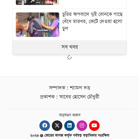
চুরির অপবাদে দুই বোনকে গাছে
বেঁধে মারধর, কেটে দেওয়া হলো
চুল
সব খবর
সম্পাদক : শ্যামল দত্ত
প্রকাশক : সাবের হোসেন চৌধুরী
অনুসরণ করুন
২০২৬
ভোরের কাগজ কর্তৃক সর্বস্বত্ব স্বত্বাধিকার সংরক্ষিত