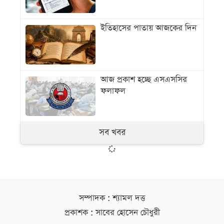
ইতিহাসের পাতায় আজকের দিন
আজ প্রকাশ হচ্ছে এসএসসির
ফলাফল
সব খবর
সম্পাদক : শ্যামল দত্ত
প্রকাশক : সাবের হোসেন চৌধুরী