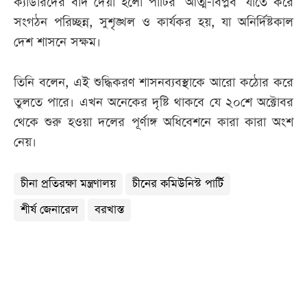
ক্যাডারদের বাদ দেয়া হলো পার্টির 'আত্ম-বিপ্লব' যাতে করে
সংগঠন পরিচ্ছন্ন, সুশৃঙ্খল ও কার্যকর হয়, যা অনির্দিষ্টকাল
দেশ শাসনে সক্ষম।
তিনি বলেন, এই শুদ্ধিকরণ শাসনব্যবস্থাকে আরো কঠোর করে
তুলতে পারে। এখন অনেকের দৃষ্টি থাকবে যে ২০শে অক্টোবর
থেকে শুরু হওয়া দলের পূর্ণাঙ্গ অধিবেশনে কারা কারা অংশ
নেয়।
চীনা প্রতিরক্ষা মন্ত্রণালয়
চীনের কমিউনিস্ট পার্টি
শীর্ষ জেনারেল
বরখাস্ত