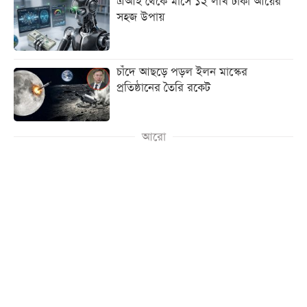
এআই থেকে মাসে ১২ লাখ টাকা আয়ের
সহজ উপায়
চাঁদে আছড়ে পড়ল ইলন মাস্কের
প্রতিষ্ঠানের তৈরি রকেট
আরো