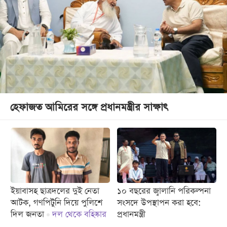
হেফাজত আমিরের সঙ্গে প্রধানমন্ত্রীর সাক্ষাৎ
ইয়াবাসহ ছাত্রদলের দুই নেতা
১০ বছরের জ্বালানি পরিকল্পনা
আটক, গণপিটুনি দিয়ে পুলিশে
সংসদে উপস্থাপন করা হবে:
দিল জনতা
দল থেকে বহিষ্কার
প্রধানমন্ত্রী