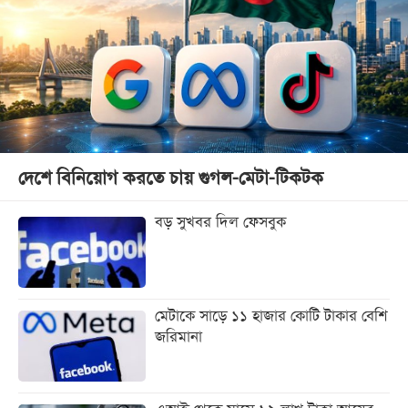
দেশে বিনিয়োগ করতে চায় গুগল-মেটা-টিকটক
বড় সুখবর দিল ফেসবুক
মেটাকে সাড়ে ১১ হাজার কোটি টাকার বেশি
জরিমানা