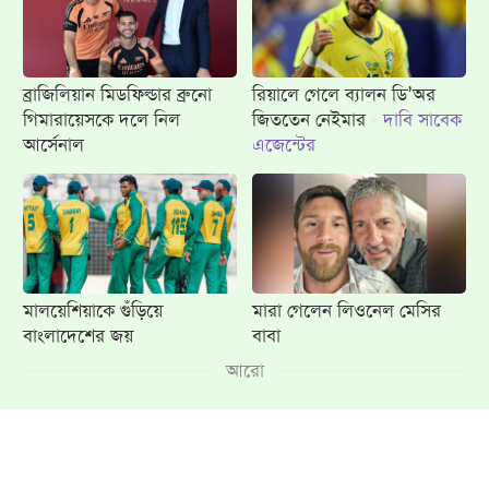
ব্রাজিলিয়ান মিডফিল্ডার ব্রুনো
রিয়ালে গেলে ব্যালন ডি’অর
গিমারায়েসকে দলে নিল
জিততেন নেইমার
দাবি সাবেক
আর্সেনাল
এজেন্টের
মালয়েশিয়াকে গুঁড়িয়ে
মারা গেলেন লিওনেল মেসির
বাংলাদেশের জয়
বাবা
আরো