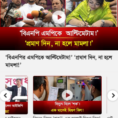
‘বিএনপির এমপিকে আল্টিমেটাম!’ ‘প্রমাণ দিন, না হলে
মামলা!’