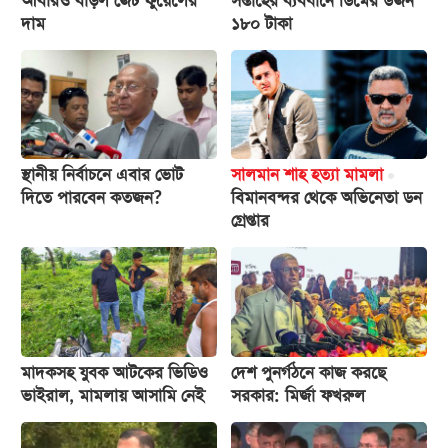
আবারও বাড়ল জেট ফুয়েলের
সপ্তাহের ব্যবধানে ডিমের ডজন
দাম
১৮০ টাকা
আজকের
পত্রিকা
ই-
পেপার
স্থানীয় নির্বাচনে এবার ভোট
সালমান শাহ হত্যা মামলা
দিতে পারবেন কতজন?
বিমানবন্দর থেকে অভিনেতা ডন
গ্রেপ্তার
মাদকসহ যুবক আটকের ভিডিও
দেশ পুনর্গঠনে কাজ করছে
ভাইরাল, মামলায় আসামি নেই
সরকার: মির্জা ফখরুল