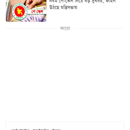
নবম পে-স্কেল নিয়ে বড় সুখবর, ফাইল
উঠছে মন্ত্রিসভায়
আরো