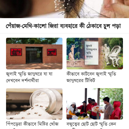
পেঁয়াজ-মেথি-কালো জিরা ব্যবহারে কী ঠেকাবে চুল পড়া
জুলাই স্মৃতি জাদুঘরে যা যা
কীভাবে কাটবেন জুলাই স্মৃতি
দেখবেন দর্শনার্থীরা
জাদুঘরের টিকিট
পিঁপড়েরা কীভাবে মিষ্টির খোঁজ
বন্ধুত্বের ছোট ছোট স্মৃতি কেন