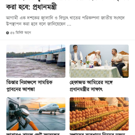
করা হবে: প্রধানমন্ত্রী
খেলা
বিনোদন
আগামী এক দশকের জ্বালানি ও বিদ্যুৎ খাতের পরিকল্পনা জাতীয় সংসদে
উপস্থাপন করা হবে বলে জানিয়েছেন ...
লাইফ
৫৬ মিনিট আগে
স্টাইল
শিক্ষা
তথ্যপ্রযুক্তি
সব
বিভাগ
তিস্তার নিম্নাঞ্চলে সাময়িক
হেফাজত আমিরের সঙ্গে
প্লাবনের আশঙ্কা
প্রধানমন্ত্রীর সাক্ষাৎ
ছবি
ভিডিও
আর্কাইভ