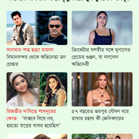
সালমান শাহ হত্যা মামলা
ক্রিকেটার যশস্বীর সঙ্গে মৃণালের
বিমানবন্দর থেকে অভিনেতা ডন
প্রেমের গুঞ্জন, যা বললেন
গ্রেপ্তার
অভিনেত্রী
রিজভীর দাবিতে শাবনূরের
৫৭ বছরেও ভরপুর যৌবন ধরে
ক্ষোভ
‘বাস্তবে বিয়ে নয়,
রাখার রহস্য কী জেনিফারের
হয়তো স্বপ্নের বাসর হয়েছিল’