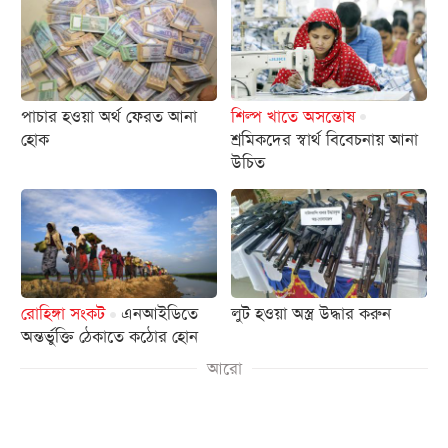
পাচার হওয়া অর্থ ফেরত আনা
শিল্প খাতে অসন্তোষ
হোক
শ্রমিকদের স্বার্থ বিবেচনায় আনা
উচিত
রোহিঙ্গা সংকট
এনআইডিতে
লুট হওয়া অস্ত্র উদ্ধার করুন
অন্তর্ভুক্তি ঠেকাতে কঠোর হোন
আরো