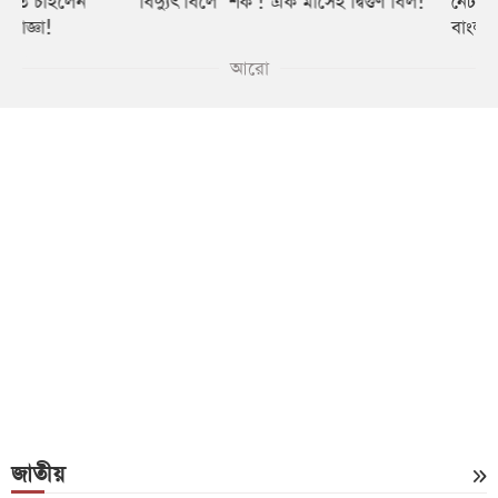
বিদ্যুৎ বিলে ‘শক’! এক মাসেই দ্বিগুণ বিল!
নেট বন্ধ করলেও থামবে 
বাংলাদেশ ব্যাংকের বড় 
আরো
জাতীয়