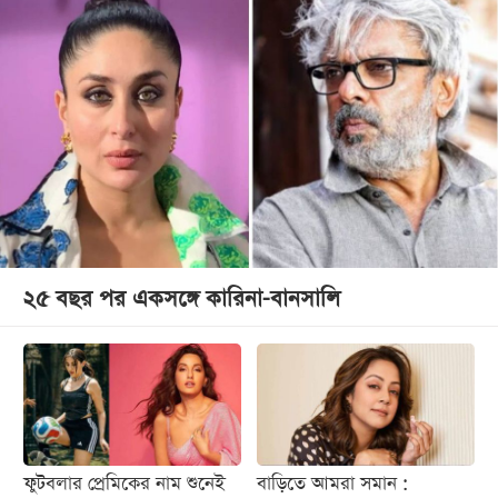
২৫ বছর পর একসঙ্গে কারিনা-বানসালি
ফুটবলার প্রেমিকের নাম শুনেই
বাড়িতে আমরা সমান :