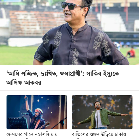
‘আমি লজ্জিত, দুঃখিত, ক্ষমাপ্রার্থী’: সাকিব ইস্যুতে
আসিফ আকবর
জেমসের গানে নস্টালজিয়ায়
বাতিলের গুঞ্জন উড়িয়ে ঢাকায়