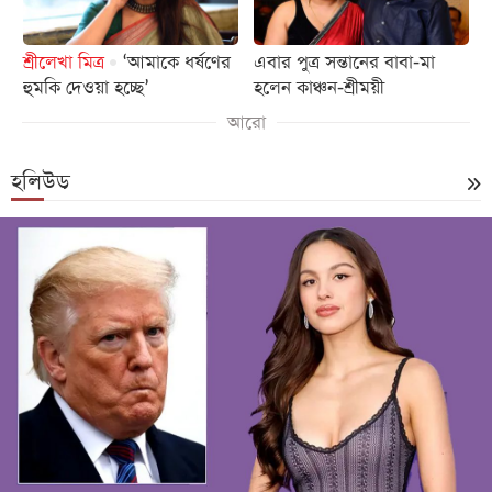
শ্রীলেখা মিত্র
‘আমাকে ধর্ষণের
এবার পুত্র সন্তানের বাবা-মা
হুমকি দেওয়া হচ্ছে’
হলেন কাঞ্চন-শ্রীময়ী
আরো
হলিউড