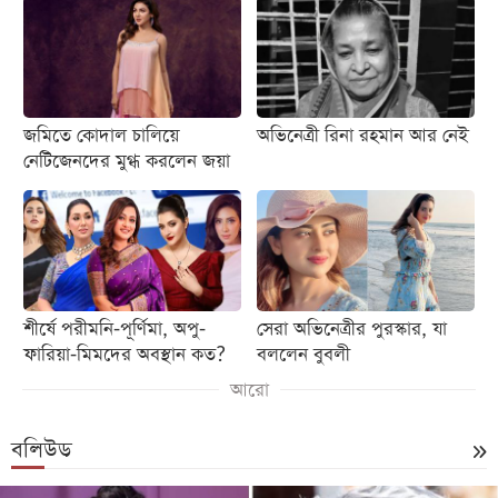
জমিতে কোদাল চালিয়ে
অভিনেত্রী রিনা রহমান আর নেই
নেটিজেনদের মুগ্ধ করলেন জয়া
শীর্ষে পরীমনি-পূর্ণিমা, অপু-
সেরা অভিনেত্রীর পুরস্কার, যা
ফারিয়া-মিমদের অবস্থান কত?
বললেন বুবলী
আরো
বলিউড