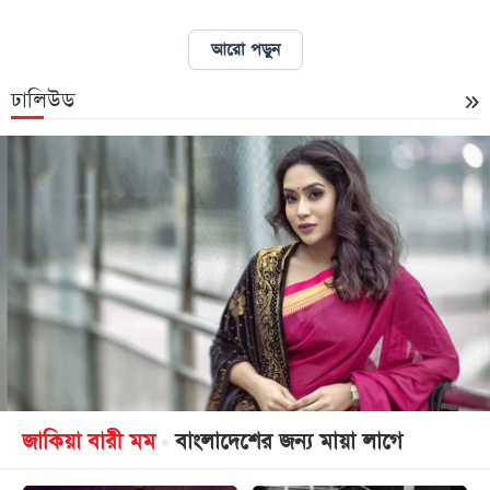
আরো পড়ুন
আজকের
পত্রিকা
ঢালিউড
ই-
পেপার
জাকিয়া বারী মম
বাংলাদেশের জন্য মায়া লাগে