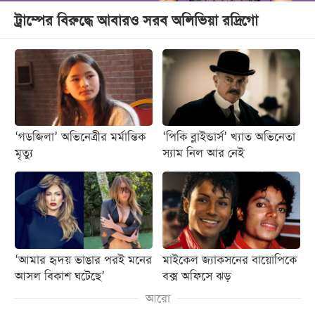
ট্রাম্পের বিরুদ্ধে আবারও সরব অলিভিয়া রদ্রিগো
‘গডজিলা’ অভিনেত্রীর মর্মান্তিক
‘পিকি ব্লাইন্ডার্স’ খ্যাত অভিনেতা
মৃত্যু
স্যাম নিল আর নেই
‘আমার হৃদয় ভাঙার পরই মনের
মাইকেল জ্যাকসনের বায়োপিকে
আসল বিকাশ ঘটেছে’
বক্স অফিসে ঝড়
আরো