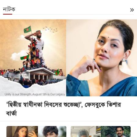
নাটক
‘দ্বিতীয় স্বাধীনতা দিবসের শুভেচ্ছা’, ফেসবুকে তিশার
বার্তা