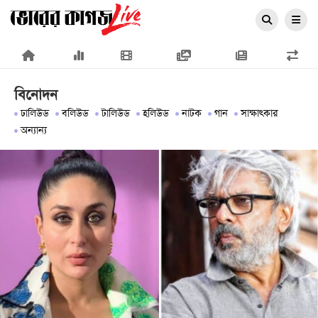
×
বিনোদন
ঢালিউড
বলিউড
টালিউড
হলিউড
নাটক
গান
সাক্ষাৎকার
অন্যান্য
প্রচ্ছদ
জাতীয়
রাজনীতি
অর্থনীতি
আন্তর্জাতিক
সারাদেশ