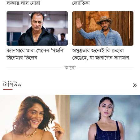
লজ্জায় লাল নোরা
জ্যোতিকা
ক্যানসারে মারা গেলেন ‘গজনি’
অসুস্থতার জন্যেই কি চেহারা
সিনেমার ভিলেন
ভেঙেছে, যা জানালেন সালমান
আরো
টালিউড