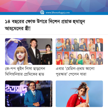
১৪ বছরের ক্ষোভ উগরে দিলেন প্রয়াত হুমায়ূন
আহমেদের স্ত্রী!
কে-পপ কুইন লিসা ছাড়লেন
এবার 'মেরিল-প্রথম আলো
মিলিয়নিয়ার প্রেমিকের হাত
পুরস্কার' পেলেন যারা