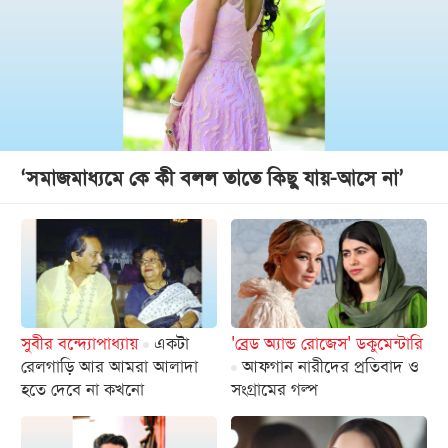
‘সমাজমাধ্যমে কে কী বলল তাতে কিছু যায়-আসে না’
সুবীর বন্দ্যোপাধ্যায়
একটা
'ব্রেড অ্যান্ড রোজেস' ডকুমেন্টারি
রেলগাড়ি আর আমরা আলাদা
আফগান নারীদের প্রতিবাদ ও
হতে দেবে না কখনো
সংগ্রামের গল্প