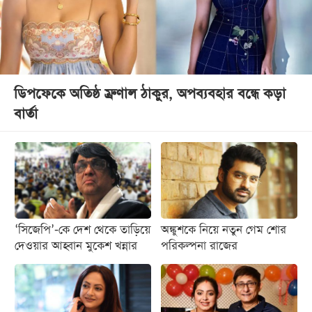
ডিপফেকে অতিষ্ঠ ম্রুণাল ঠাকুর, অপব্যবহার বন্ধে কড়া
বার্তা
‘সিজেপি’-কে দেশ থেকে তাড়িয়ে
অঙ্কুশকে নিয়ে নতুন গেম শোর
দেওয়ার আহ্বান মুকেশ খন্নার
পরিকল্পনা রাজের