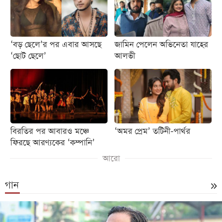
‘বড় ছেলে’র পর এবার আসছে
জামিন পেলেন অভিনেতা যাহের
‘ছোট ছেলে’
আলভী
বিরতির পর আবারও মঞ্চে
‘অমর প্রেম’ তটিনী-পার্থর
ফিরছে আরণ্যকের ‘কম্পানি’
আরো
গান