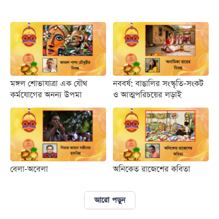
আজকের
পত্রিকা
ই-
পেপার
মঙ্গল শোভাযাত্রা এক যৌথ
নববর্ষ: বাঙালির সংস্কৃতি-সংকট
কর্মযোগের অনন্য উপমা
ও আত্মপরিচয়ের লড়াই
বেলা-অবেলা
অনিকেত রাজেশের কবিতা
আরো পড়ুন