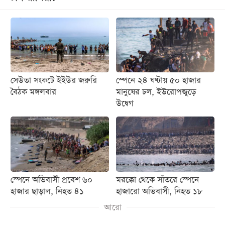
সেউতা সংকটে ইইউর জরুরি
স্পেনে ২৪ ঘণ্টায় ৫০ হাজার
বৈঠক মঙ্গলবার
মানুষের ঢল, ইউরোপজুড়ে
উদ্বেগ
স্পেনে অভিবাসী প্রবেশ ৬০
মরক্কো থেকে সাঁতরে স্পেনে
হাজার ছাড়াল, নিহত ৪১
হাজারো অভিবাসী, নিহত ১৮
আরো