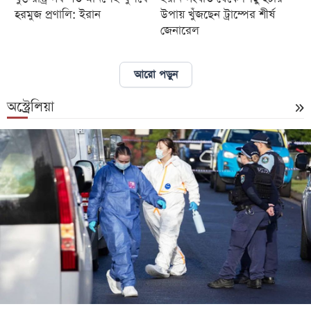
হরমুজ প্রণালি: ইরান
উপায় খুঁজছেন ট্রাম্পের শীর্ষ
জেনারেল
আরো পড়ুন
অস্ট্রেলিয়া