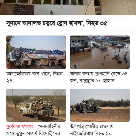
সুদানে আদালত চত্বরে ড্রোন হামলা, নিহত ৩৫
আলজেরিয়ায় বাস খাদে, নিহত
ঘানার বন্যায় প্রাণহানি বেড়ে ৩৪
২৭
জন, বাস্তুচ্যুত ৯০ হাজার
বুরকিনা ফাসো
সেনাবাহিনীর
উগ্রপন্থি গোষ্ঠীর হামলায়
সঙ্গে তুমুল সংঘর্ষ বিদ্রোহীদের,
নাইজেরিয়ায় নিহত ২০