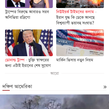
ট্রাম্পের বিরুদ্ধে আবারও সরব
নিউইয়র্ক টাইমসের কলাম
অলিভিয়া রদ্রিগো
ইরান যুদ্ধ কি ডেকে আনছে
বিশ্বব্যাপী ভয়াবহ সংঘাত?
ডোনাল্ড ট্রাম্প
চুক্তি স্বাক্ষরের
মার্কিন ভিসায় নতুন নিয়ম
জন্য এটাই ইরানের শেষ সুযোগ
আরো
দক্ষিণ আমেরিকা