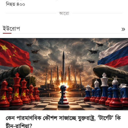
নিহত ৪০০
আরো
ইউরোপ
কেন পারমাণবিক কৌশল সাজাচ্ছে যুক্তরাষ্ট্র, ‘টার্গেট’ কি
চীন-রাশিয়া?