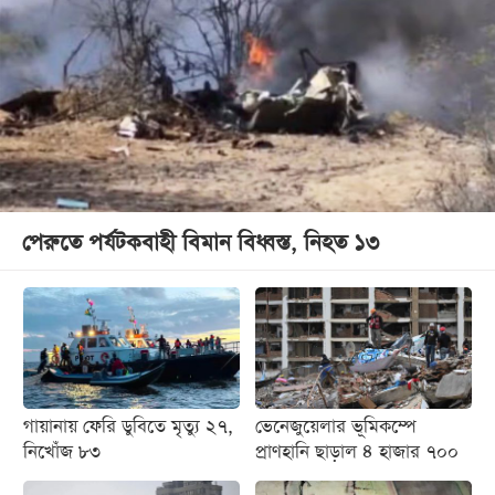
পেরুতে পর্যটকবাহী বিমান বিধ্বস্ত, নিহত ১৩
গায়ানায় ফেরি ডুবিতে মৃত্যু ২৭,
ভেনেজুয়েলার ভূমিকম্পে
নিখোঁজ ৮৩
প্রাণহানি ছাড়াল ৪ হাজার ৭০০