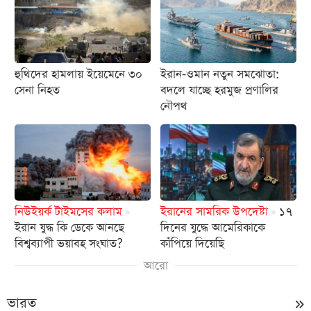
হুথিদের হামলায় ইয়েমেনে ৩০
ইরান-ওমান নতুন সমঝোতা:
সেনা নিহত
বদলে যাচ্ছে হরমুজ প্রণালির
নৌপথ
নিউইয়র্ক টাইমসের কলাম
ইরানের সামরিক উপদেষ্টা
১৭
ইরান যুদ্ধ কি ডেকে আনছে
দিনের যুদ্ধে আমেরিকাকে
বিশ্বব্যাপী ভয়াবহ সংঘাত?
কাঁপিয়ে দিয়েছি
আরো
ভারত