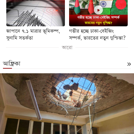
জাপানে ৭.১ মাত্রার ভূমিকম্প,
গভীর হচ্ছে ঢাকা-বেইজিং
সুনামি সতর্কতা
সম্পর্ক, ভারতের নতুন দুশ্চিন্তা?
আরো
আফ্রিকা