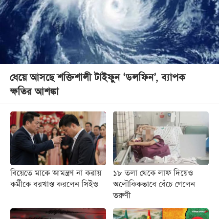
ধেয়ে আসছে শক্তিশালী টাইফুন ‘ডলফিন’, ব্যাপক
ক্ষতির আশঙ্কা
বিয়েতে মাকে আমন্ত্রণ না করায়
১৮ তলা থেকে লাফ দিয়েও
কর্মীকে বরখাস্ত করলেন সিইও
অলৌকিকভাবে বেঁচে গেলেন
তরুণী