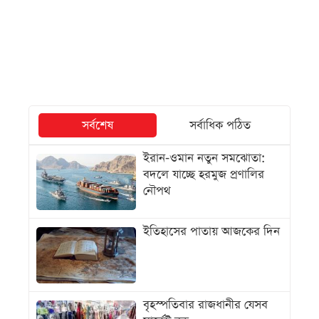
সর্বশেষ
সর্বাধিক পঠিত
ইরান-ওমান নতুন সমঝোতা:
বদলে যাচ্ছে হরমুজ প্রণালির
নৌপথ
ইতিহাসের পাতায় আজকের দিন
বৃহস্পতিবার রাজধানীর যেসব