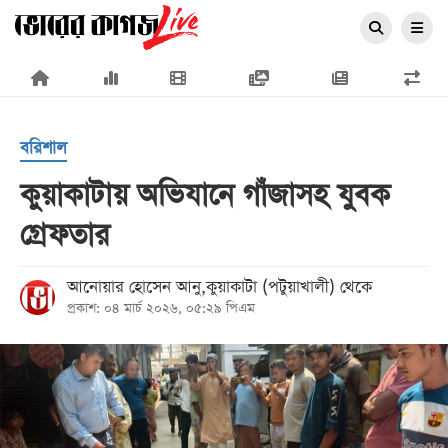
×
বরিশাল
কুয়াকাটায় অভিযানে গাঁজাসহ যুবক
গ্রেফতার
প্রচ্ছদ
জাতীয়
আনোয়ার হোসেন আনু,কুয়াকাটা (পটুয়াখালী) থেকে
প্রকাশ: ০৪ মার্চ ২০২৬, ০৫:২৯ পিএম
রাজনীতি
অর্থনীতি
আন্তর্জাতিক
সারাদেশ