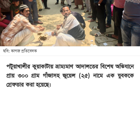
খেলা
বিনোদন
লাইফ
স্টাইল
শিক্ষা
ছবি: কাগজ প্রতিবেদক
তথ্যপ্রযুক্তি
পটুয়াখালীর কুয়াকাটায় ভ্রাম্যমাণ আদালতের বিশেষ অভিযানে
সব
প্রায় ৩০০ গ্রাম গাঁজাসহ জুয়েল (২৫) নামে এক যুবককে
বিভাগ
গ্রেফতার করা হয়েছে।
ছবি
ভিডিও
আর্কাইভ