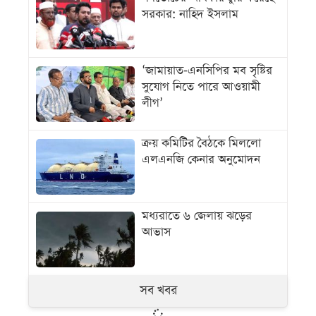
সরকার: নাহিদ ইসলাম
‘জামায়াত-এনসিপির মব সৃষ্টির
সুযোগ নিতে পারে আওয়ামী
লীগ’
ক্রয় কমিটির বৈঠকে মিললো
এলএনজি কেনার অনুমোদন
মধ্যরাতে ৬ জেলায় ঝড়ের
আভাস
সব খবর