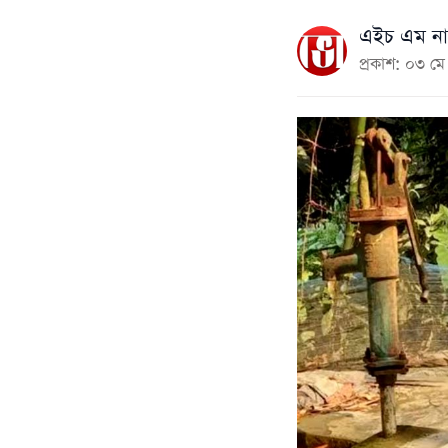
এইচ এম না
প্রকাশ: ০৩ 