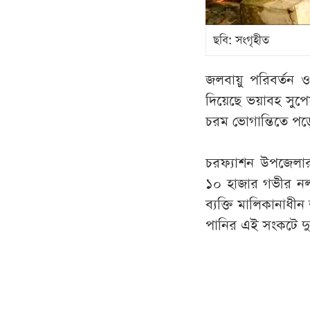
ছবি: সংগৃহীত
জলবায়ু পরিবর্তন ও
দিয়েছে ভয়াবহ সুপ
চরম ভোগান্তিতে পড়
চরফ্যাশন উপজেলার 
১০ হাজার গভীর নল
ব্যক্তি মালিকানাধী
পানির এই সংকটে দু