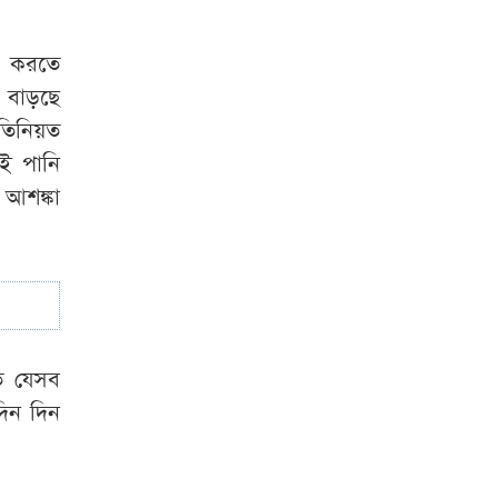
আখাউড়া
সিএনজি
হ করতে
চালিত অটোরিকশা
 বাড়ছে
শ্রমিক ইউনিয়নের
তিনিয়ত
কমিটি গঠন
সই পানি
আওয়ামী লীগ শত্রু
 আশঙ্কা
নয়, তারা আমাদের
মিত্র: বিএনপির এমপি
িত যেসব
দিন দিন