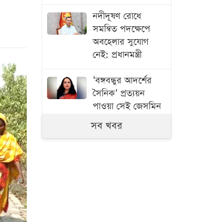
নদীদূষণ রোধে
সমন্বিত পদক্ষেপে
অবহেলার সুযোগ
নেই: প্রধানমন্ত্রী
‘বঙ্গবন্ধুর আদর্শের
সৈনিক’ প্রত্যয়ন
পাওয়া সেই জেসমিন
এবার সচিব
সব খবর
ভারত সফরের সিদ্ধান্ত
প্রধানমন্ত্রী নেবেন :
পররাষ্ট্র প্রতিমন্ত্রী
বিমানবন্দরে
ভিআইপি-সিআইপিসহ