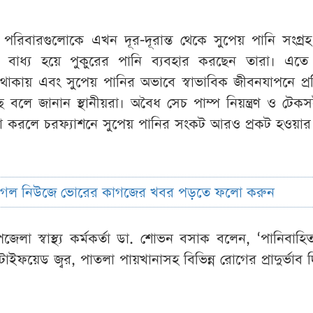
পরিবারগুলোকে এখন দূর-দূরান্ত থেকে সুপেয় পানি সংগ্র
 বাধ্য হয়ে পুকুরের পানি ব্যবহার করছেন তারা। এতে
নি না থাকায় এবং সুপেয় পানির অভাবে স্বাভাবিক জীবনযাপনে প্র
ে বলে জানান স্থানীয়রা। অবৈধ সেচ পাম্প নিয়ন্ত্রণ ও টেক
িত না করলে চরফ্যাশনে সুপেয় পানির সংকট আরও প্রকট হওয়ার
ুগল নিউজে ভোরের কাগজের খবর পড়তে ফলো করুন
েলা স্বাস্থ্য কর্মকর্তা ডা. শোভন বসাক বলেন, ‘পানিবাহ
াইফয়েড জ্বর, পাতলা পায়খানাসহ বিভিন্ন রোগের প্রাদুর্ভাব 