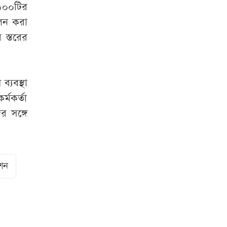
১০০টির
োলন করা
 স্তরের
্যবস্থা
্মকর্তা
র সঙ্গে
শন