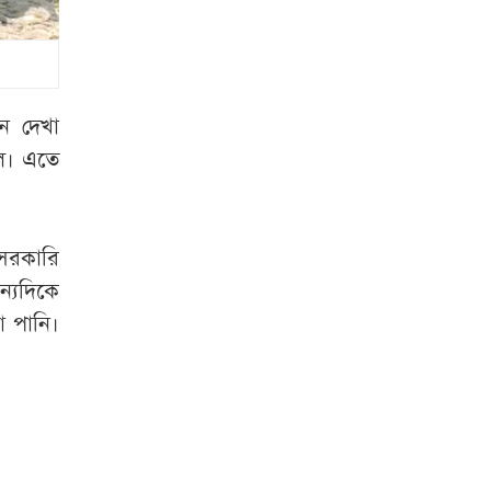
সবাইকে বাধ্যতামূলক
নিরাপত্তা তল্লাশির
নির্দেশ
বাংলাদেশে যা চলছে,
নে দেখা
তা অমানবিক : দিলীপ
ল। এতে
ঘোষ
ঢাকায় প্রাইভেট
প্র্যাকটিস করার সময়
 সরকারি
চিকিৎসককে
্যদিকে
হাতেনাতে ধরলেন
া পানি।
স্বাস্থ্যমন্ত্রী
ভারত কেন শেখ
হাসিনাকে বক্তব্য
দেওয়ার সুযোগ দিল,
প্রশ্ন স্বরাষ্ট্রমন্ত্রীর