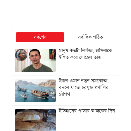
সর্বশেষ
সর্বাধিক পঠিত
মানুষ কতটা নির্লজ্জ, হাসিনাকে
ইঙ্গিত করে সোহেল তাজ
ইরান-ওমান নতুন সমঝোতা:
বদলে যাচ্ছে হরমুজ প্রণালির
নৌপথ
ইতিহাসের পাতায় আজকের দিন