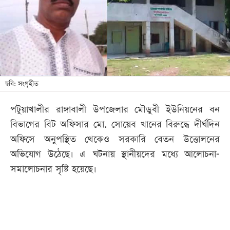
খেলা
বিনোদন
লাইফ
স্টাইল
শিক্ষা
ছবি: সংগৃহীত
তথ্যপ্রযুক্তি
পটুয়াখালীর রাঙ্গাবালী উপজেলার মৌডুবী ইউনিয়নের বন
সব
বিভাগের বিট অফিসার মো. সোয়েব খানের বিরুদ্ধে দীর্ঘদিন
বিভাগ
অফিসে অনুপস্থিত থেকেও সরকারি বেতন উত্তোলনের
অভিযোগ উঠেছে। এ ঘটনায় স্থানীয়দের মধ্যে আলোচনা-
ছবি
সমালোচনার সৃষ্টি হয়েছে।
ভিডিও
আর্কাইভ