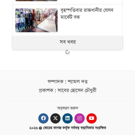
বৃহস্পতিবার রাজধানীর যেসব
মার্কেট বন্ধ
সব খবর
সম্পাদক : শ্যামল দত্ত
প্রকাশক : সাবের হোসেন চৌধুরী
অনুসরণ করুন
২০২৬
ভোরের কাগজ কর্তৃক সর্বস্বত্ব স্বত্বাধিকার সংরক্ষিত