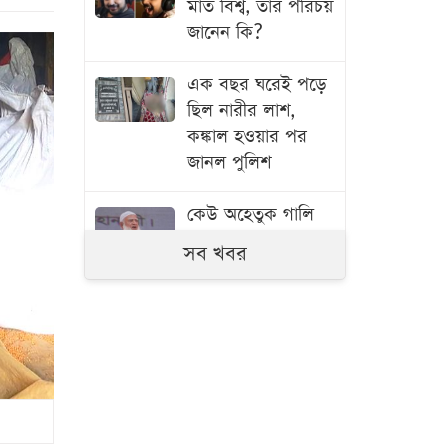
মাত বিশ্ব, তার পরিচয়
জানেন কি?
এক বছর ঘরেই পড়ে
ছিল নারীর লাশ,
কঙ্কাল হওয়ার পর
জানল পুলিশ
কেউ অহেতুক গালি
দিলে আমার কিছু
সব খবর
গুনাহ মাফ হবে:
জামায়াত আমির
সাংবাদিকদের
সহযোগিতা পেলে
বরিশালকে সুশৃঙ্খল
রাখা সম্ভব: বিএমপি