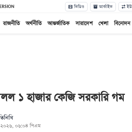
ভিডিও
আর্কাইভ
ইউন
ERSION
রাজনীতি
অর্থনীতি
আন্তর্জাতিক
সারাদেশ
খেলা
বিনোদন
মিলল ১ হাজার কেজি সরকারি গম
তিনিধি
মে ২০২৬, ০৬:০৪ পিএম