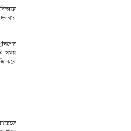
কমিশনার
ত্যক্ত
দেশে বিনিয়োগ করতে
্গলবার
চায় গুগল-মেটা-
টিকটক
পুলিশের
ভারতে বাংলাদেশি
। এ সময়
শিক্ষার্থীর রহস্যজনক
মৃত্যু
েজি করে
রিজভীর দাবিতে
শাবনূরের ক্ষোভ
‘বাস্তবে বিয়ে নয়,
হয়তো স্বপ্নের বাসর
হয়েছিল’
ব্রাজিলিয়ান
যারেজে
মিডফিল্ডার ব্রুনো