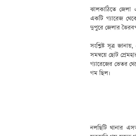
ঝালকাঠিতে জেলা 
একটি গ্যারেজ থেক
দুপুরে জেলার ভৈর
সংশ্লিষ্ট সূত্র জা
সমন্বয়ে ছোট প্রেম
গ্যারেজের ভেতর থেক
গম ছিল।
নলছিটি থানার এসআ