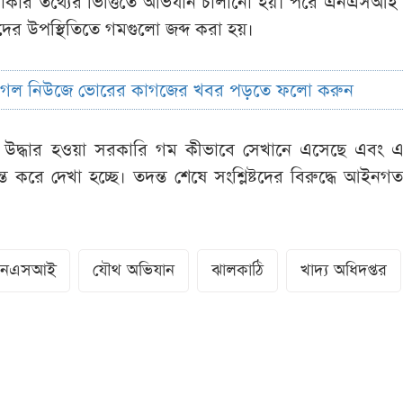
াকার তথ্যের ভিত্তিতে অভিযান চালানো হয়। পরে এনএসআই ও
তাদের উপস্থিতিতে গমগুলো জব্দ করা হয়।
ুগল নিউজে ভোরের কাগজের খবর পড়তে ফলো করুন
উদ্ধার হওয়া সরকারি গম কীভাবে সেখানে এসেছে এবং এর
 করে দেখা হচ্ছে। তদন্ত শেষে সংশ্লিষ্টদের বিরুদ্ধে আইনগত ব
নএসআই
যৌথ অভিযান
ঝালকাঠি
খাদ্য অধিদপ্তর