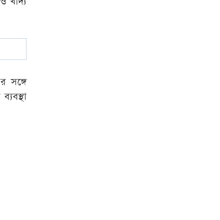
 খাদ্য
গিমারায়েসকে দলে
নিল আর্সেনাল
৫৭ বছরেও ভরপুর
যৌবন ধরে রাখার
রহস্য কী জেনিফারের
 সঙ্গে
্যবস্থা