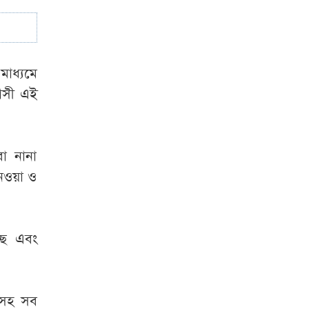
সময় বিমানবন্দরে বড়
সাজ্জাদের সহযোগী
গ্রেপ্তার
মাধ্যমে
বাসী এই
বা নানা
েওয়া ও
ছে এবং
িশসহ সব