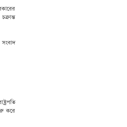
বাবার জানাজায়
ডান্ডাবেড়ি পরা
রকারের
কোটালীপাড়ার সাবেক
ক্রান্ত
মেয়র
মেসিকে গড়ে তোলার
ত সংবাদ
পেছনে বাবার যে
অবদান
এমপি মনজুরুল
পাটওয়ারীর ওপর মার
শুরু হয়েছে কেবল
মোজতবা খামেনির
্ট্রপতি
নতুন ভিডিও প্রকাশ,
ুরু করে
দেখা গেল যা
বিদেশে পালানোর