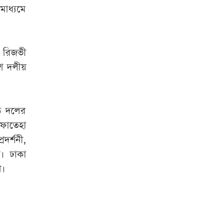
মাধ্যমে
ে রিজভী
ে দলীয়
বে দলের
 ফাতেহা
দর্শনী,
ে। ঢাকা
ী।