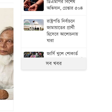
ডিএমপির বিশেষ
অভিযান, গ্রেপ্তার ৫০৪
রাষ্ট্রপতি নির্বাচনে
জামায়াতের প্রার্থী
হিসেবে আলোচনায়
যারা
জার্সি খুলে শোকার্ত
মেসিকে গোল উৎসর্গ
সব খবর
দে পলের
যুক্তরাষ্ট্র সব শর্ত
মানলেই হরমুজ
প্রণালি খুলে দেওয়া
হবে: ইরান