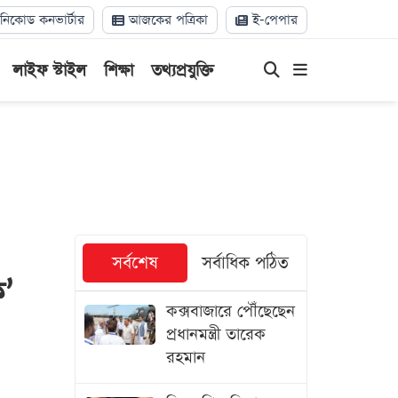
িকোড কনভার্টার
আজকের পত্রিকা
ই-পেপার
লাইফ স্টাইল
শিক্ষা
তথ্যপ্রযুক্তি
সর্বশেষ
সর্বাধিক পঠিত
ক’
কক্সবাজারে পৌঁছেছেন
প্রধানমন্ত্রী তারেক
রহমান