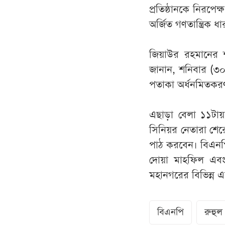
প্রতিষ্ঠানকে নিরপে
অর্জিত গণতান্ত্রিক 
জিয়াউর রহমানের শ
জানান, শনিবার (৩০ ম
পতাকা অর্ধনমিতকর
এছাড়া বেলা ১১টায়
সিনিয়র নেতারা শের
পাঠ করবেন। বিএনপি
দোয়া মাহফিল এবং 
মহানগরের বিভিন্ন এ
বিএনপি
রুহুল