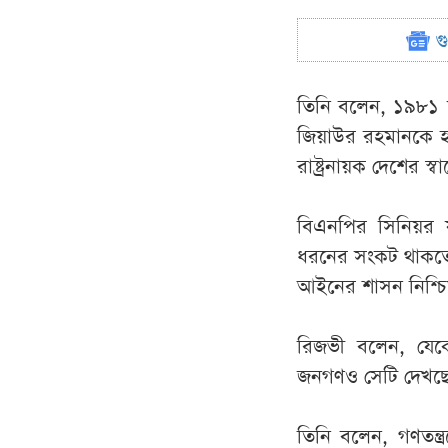
গ
তিনি বলেন, ১৯৮১ সাল
জিয়াউর রহমানকে হত
রাষ্ট্রনায়ক দেশের স
বিএনপির সিনিয়র যু
ধরনের সংকট থাকতেই 
আইনের শাসন নিশ্চ
রিজভী বলেন, যেকো
জনগণও সেটি দেখছ
তিনি বলেন, গণতন্ত