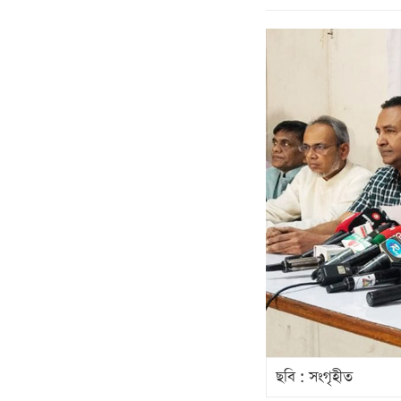
ছবি : সংগৃহীত