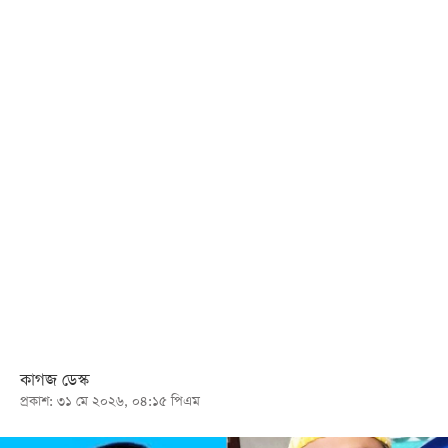
খেলা
বিনোদন
লাইফ
স্টাইল
শিক্ষা
তথ্যপ্রযুক্তি
সব
বিভাগ
ছবি
ভিডিও
কাগজ ডেস্ক
প্রকাশ: ৩১ মে ২০২৬, ০৪:১৫ পিএম
আর্কাইভ