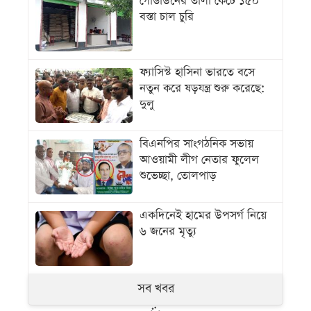
গোডাউনের তালা কেটে ১৫০
বস্তা চাল চুরি
ফ্যাসিস্ট হাসিনা ভারতে বসে
নতুন করে ষড়যন্ত্র শুরু করেছে:
দুলু
বিএনপির সাংগঠনিক সভায়
আওয়ামী লীগ নেতার ফুলেল
শুভেচ্ছা, তোলপাড়
একদিনেই হামের উপসর্গ নিয়ে
৬ জনের মৃত্যু
সব খবর