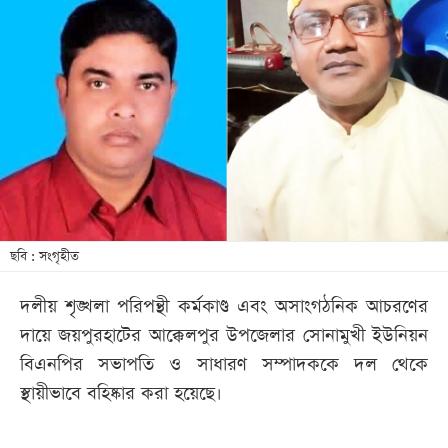
আজকের
পত্রিকা
ই-
পেপার
ছবি : সংগৃহীত
দলীয় শৃঙ্খলা পরিপন্থী কর্মকাণ্ড এবং অসাংগঠনিক আচরণের
দায়ে জয়পুরহাটের আক্কেলপুর উপজেলার সোনামুখী ইউনিয়ন
বিএনপির সভাপতি ও সাধারণ সম্পাদককে দল থেকে
স্থায়ীভাবে বহিষ্কার করা হয়েছে।