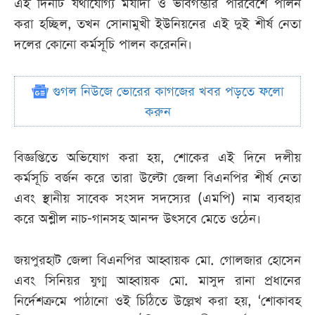
এই দিনটি যথাযোগ্য মর্যাদা ও ভাবগম্ভীর পরিবেশে পালন
করা হচ্ছিল, তখন সোনামুখী ইউনিয়নের এই দুই শীর্ষ নেতা
দলের কোনো কর্মসূচি পালন করেননি।
গুগল নিউজে ভোরের কাগজের খবর পড়তে ফলো
করুন
বিজ্ঞপ্তিতে অভিযোগ করা হয়, শোকের এই দিনে দলীয়
কর্মসূচি বর্জন করে তারা উল্টো জেলা বিএনপির শীর্ষ নেতা
এবং স্থানীয় সাবেক সংসদ সদস্যের (এমপি) নাম ব্যবহার
করে অশ্লীল নাচ-গানসহ আনন্দ উৎসবে মেতে ওঠেন।
জয়পুরহাট জেলা বিএনপির আহ্বায়ক মো. গোলজার হোসেন
এবং সিনিয়র যুগ্ম আহ্বায়ক মো. মাসুদ রানা প্রধানের
নির্দেশক্রমে পাঠানো ওই চিঠিতে উল্লেখ করা হয়, ‘শোকাবহ