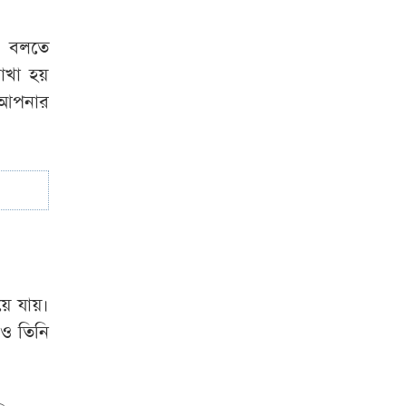
জুলাই শহীদের স্ত্রী
যি বলতে
রাখা হয়
 আপনার
য়ে যায়।
েও তিনি