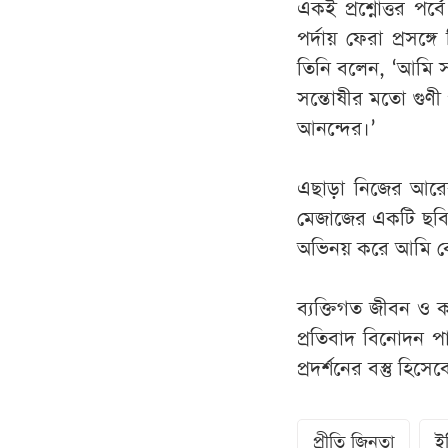
একই প্রশ্নোত্তর পর
পর্দায় ফেরা প্রসঙ্
তিনি বলেন, ‘আমি 
সন্তোষীর মতো গুণ
আনন্দের।’
এছাড়া নিজের আরেক
মেজাজের একটি ছবি
অভিনয় করে আমি বে
ব্যক্তিগত জীবন ও ক
প্রতিবাদ বিনোদন প
প্রদর্শনের বস্তু হিস
প্রীতি জিনতা
ই