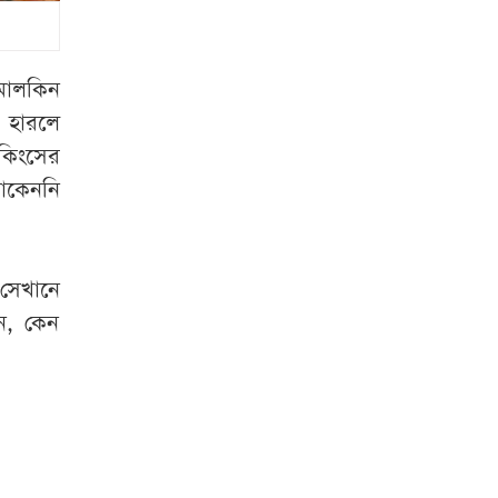
চোখে ছিল ঘুম: পুলিশ
দুই বছরের জন্য
নিষিদ্ধ পাকিস্তানের
 মালকিন
অলরাউন্ডার হামজা
ি হারলে
নাজার
 কিংসের
থাকেননি
কাঁচা মরিচে মিলল
স্বস্তি, বাড়ল ডিম-
মুরগি ও মাছের দাম
 সেখানে
বাংলাদেশ থেকে
ান, কেন
আনারস নেওয়ার
অনুমতি দিয়েছে
পাকিস্তান
স্বামী হত্যার বিচার ও
একটি চাকরি চান