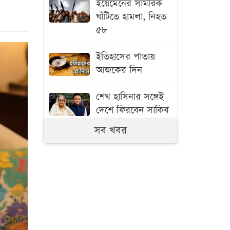
ইয়েমেনের সামরিক
ঘাঁটিতে হামলা, নিহত
৫৮
ইতিহাসের পাতায়
আজকের দিন
শেখ হাসিনার সঙ্গেই
দেশে ফিরবেন সাকিব
সব খবর
শনিবার রাজধানীর
যেসব দোকানপাট-
মার্কেট বন্ধ
ফাঁকা সড়কে দুই
বাসই দ্রুতগতিতে
চলছিল, চালকদের