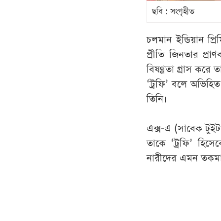
ছবি : সংগৃহীত
চলমান ইন্ডিয়ান প্
প্রীতি জিনতার প্রা
বিষণ্ণতা গ্রাস করে
‘ট্রফি’ বলে অভিহিত
তিনি।
এক্স-এ (সাবেক টুইটা
তাকে ‘ট্রফি’ হিসে
নারীদের এমন তকমা