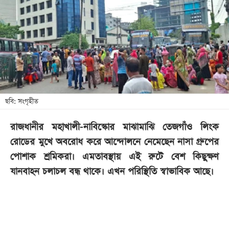
খেলা
বিনোদন
লাইফ
স্টাইল
শিক্ষা
তথ্যপ্রযুক্তি
ছবি: সংগৃহীত
সব
রাজধানীর মহাখালী-নাবিস্কোর মাঝামাঝি তেজগাঁও লিংক
বিভাগ
রোডের মুখে অবরোধ করে আন্দোলনে নেমেছেন নাসা গ্রুপের
পোশাক শ্রমিকরা। এমতাবস্থায় এই রুটে বেশ কিছুক্ষণ
ছবি
যানবাহন চলাচল বন্ধ থাকে। এখন পরিস্থিতি স্বাভাবিক আছে।
ভিডিও
আর্কাইভ