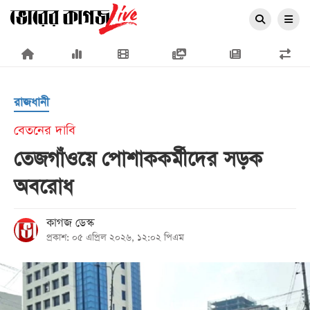
×
রাজধানী
বেতনের দাবি
তেজগাঁওয়ে পোশাককর্মীদের সড়ক
প্রচ্ছদ
অবরোধ
জাতীয়
রাজনীতি
কাগজ ডেস্ক
প্রকাশ: ০৫ এপ্রিল ২০২৬, ১২:০২ পিএম
অর্থনীতি
আন্তর্জাতিক
সারাদেশ