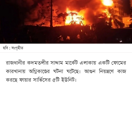
খেলা
বিনোদন
লাইফ
স্টাইল
শিক্ষা
ছবি : সংগৃহীত
তথ্যপ্রযুক্তি
রাজধানীর কদমতলীর সাদ্দাম মার্কেট এলাকায় একটি ফোমের
সব
কারখানায় অগ্নিকাণ্ডের ঘটনা ঘটেছে। আগুন নিয়ন্ত্রণে কাজ
বিভাগ
করছে ফায়ার সার্ভিসের ৫টি ইউনিট।
ছবি
ভিডিও
আর্কাইভ