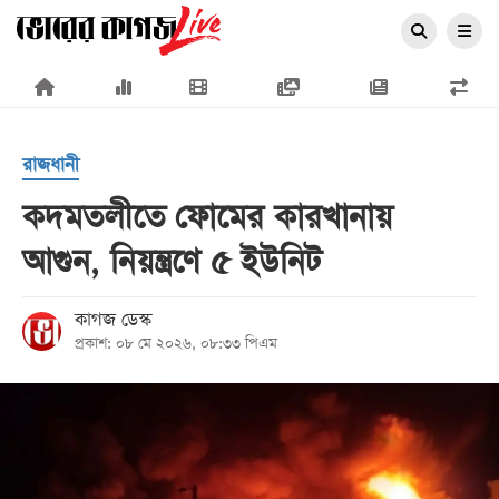
×
রাজধানী
কদমতলীতে ফোমের কারখানায়
আগুন, নিয়ন্ত্রণে ৫ ইউনিট
প্রচ্ছদ
জাতীয়
কাগজ ডেস্ক
প্রকাশ: ০৮ মে ২০২৬, ০৮:৩৩ পিএম
রাজনীতি
অর্থনীতি
আন্তর্জাতিক
সারাদেশ