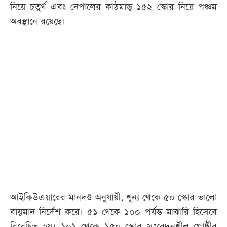
নিয়ে চতুর্থ এবং নেপালের কাঠমান্ডু ১৫২ স্কোর নিয়ে পঞ্চম
অবস্থানে রয়েছে।
আইকিউএয়ারের মানদণ্ড অনুযায়ী, শূন্য থেকে ৫০ স্কোর ভালো
বায়ুমান নির্দেশ করে। ৫১ থেকে ১০০ পর্যন্ত মাঝারি হিসেবে
বিবেচিত হয়। ১০১ থেকে ১৫০ স্কোর সংবেদনশীল গোষ্ঠীর