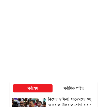
সর্বশেষ
সর্বাধিক পঠিত
কিসের হাসিনা! মাঝেমধ্যে শুধু
আওয়াজ-টাওয়াজ শোনা যায় :