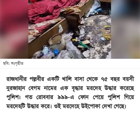
খেলা
বিনোদন
লাইফ
স্টাইল
শিক্ষা
তথ্যপ্রযুক্তি
ছবি: সংগৃহীত
সব
রাজধানীর পল্লবীর একটি খালি বাসা থেকে ৭৫ বছর বয়সী
বিভাগ
নুরজাহান বেগম নামের এক বৃদ্ধার মরদেহ উদ্ধার করেছে
পুলিশ। গত রোববার ৯৯৯-এ ফোন পেয়ে পুলিশ গিয়ে
ছবি
মরদেহটি উদ্ধার করে। ওই মরদেহে উইপোকা দেখা গেছে।
ভিডিও
আর্কাইভ