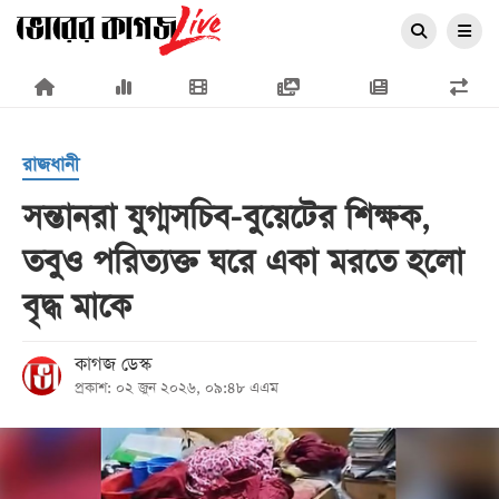
×
রাজধানী
সন্তানরা যুগ্মসচিব-বুয়েটের শিক্ষক,
তবুও পরিত্যক্ত ঘরে একা মরতে হলো
প্রচ্ছদ
বৃদ্ধ মাকে
জাতীয়
রাজনীতি
কাগজ ডেস্ক
প্রকাশ: ০২ জুন ২০২৬, ০৯:৪৮ এএম
অর্থনীতি
আন্তর্জাতিক
সারাদেশ