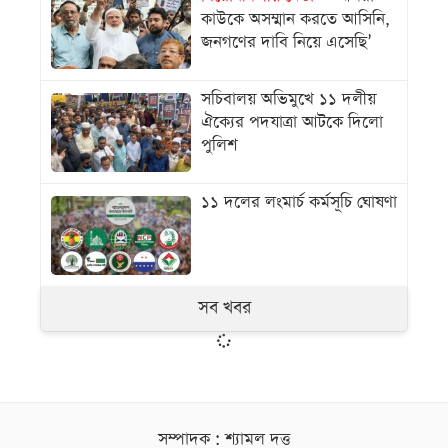
কাউকে অসম্মান করতে আসিনি,
জনগণের দাবি নিয়ে এসেছি’
সচিবালয় অভিমুখে ১১ দলীয়
ঐক্যের পদযাত্রা আটকে দিলো
পুলিশ
১১ দলের লংমার্চ কর্মসূচি ঘোষণা
সব খবর
সম্পাদক : শ্যামল দত্ত