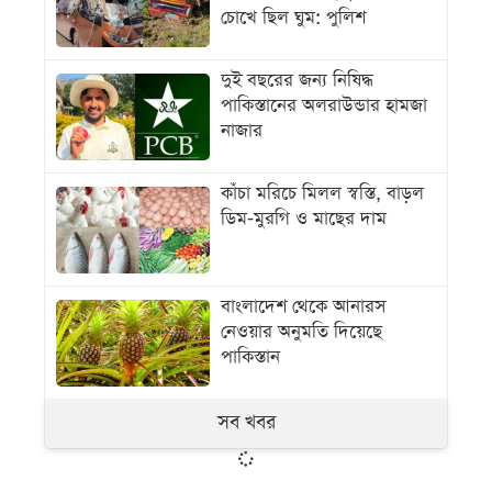
চোখে ছিল ঘুম: পুলিশ
দুই বছরের জন্য নিষিদ্ধ
পাকিস্তানের অলরাউন্ডার হামজা
নাজার
কাঁচা মরিচে মিলল স্বস্তি, বাড়ল
ডিম-মুরগি ও মাছের দাম
বাংলাদেশ থেকে আনারস
নেওয়ার অনুমতি দিয়েছে
পাকিস্তান
সব খবর