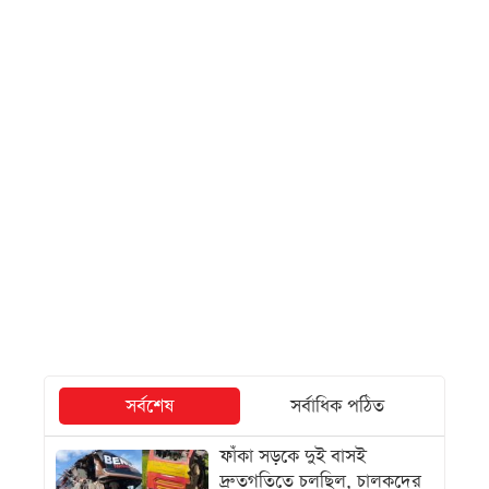
সর্বশেষ
সর্বাধিক পঠিত
ফাঁকা সড়কে দুই বাসই
দ্রুতগতিতে চলছিল, চালকদের