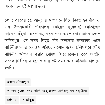
শিকার হন দুই সাংবাদিক।
চলতি বছরের ১৯ জানুয়ারি অভিযানে গিয়ে নিহত হন র্যাব-৭-
এর উপসহকারী পরিচালক (নায়েব সুবেদার) মোতালেব
হোসেন ভূঁইয়া। এরপরেই নতুন করে আলোচনায় আসে জঙ্গল
সলিমপুর। সে সময় নিহত র্যাব সদস্যের জানাজায় এসে
বাহিনীপ্রধান এ কে এম শহীদুর রহমান জঙ্গল ছলিমপুরে যৌথ
বাহিনীর অভিযান করার ঘোষণা দিয়েছিলেন। তবে জাতীয়
সংসদ নির্বাচন সামনে থাকায় ওই সময় আর অভিযান চালানো
হয়নি।
জঙ্গল সলিমপুর
গোপন সুড়ঙ্গ দিয়ে পালিয়েছে জঙ্গল সলিমপুরের সন্ত্রাসীরা
চট্টগ্রাম
সীতাকুণ্ড