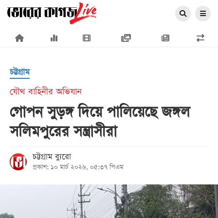
×
চট্টগ্রাম
যৌথ বাহিনীর অভিযান
গোপন সুড়ঙ্গ দিয়ে পালিয়েছে জঙ্গল
প্রচ্ছদ
সলিমপুরের সন্ত্রাসীরা
জাতীয়
রাজনীতি
চট্টগ্রাম ব্যুরো
প্রকাশ: ১০ মার্চ ২০২৬, ০৫:৩৭ পিএম
অর্থনীতি
আন্তর্জাতিক
সারাদেশ