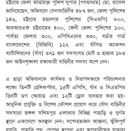
চট্টগ্রাম জেলা অতিরিক্ত পুলিশ সুপার (গণমাধ্যম) মো. রাসেল
জানিয়েছেন, অভিযানে সেনাবাহিনীর ৪৮৭ জন, জেলা পুলিশের
১৪৬, চট্টগ্রাম মহানগর পুলিশের (সিএমপি) ৮০০,
আরআরএফ চট্টগ্রামের ৪০০, ফেনী জেলা পুলিশের ১০০,
পার্বত্য জেলার ৩০০, এপিবিএনের ৩৩০, বর্ডার গার্ড
বাংলাদেশের (বিজিবি) ১২২ এবং র্যাপিড অ্যাকশন
ব্যাটালিয়নের (র্যাব) ৩৭১ জন সদস্যসহ মোট ৩ হাজার ১৮৩
জন আইনশৃঙ্খলা রক্ষাকারী বাহিনীর সদস্য অংশ নেন।
এ ছাড়া অভিযানকে কার্যকর ও নিরাপদভাবে পরিচালনার
লক্ষ্যে তিনটি হেলিকপ্টার, ১৫টি এপিসি, র্যাব ও সিএমপির
তিনটি ডগ স্কোয়াড এবং ১২টি ড্রোন ব্যবহার করা হয়।
আধুনিক প্রযুক্তি ও বিশেষ কৌশল প্রয়োগ করে যৌথ বাহিনীর
সদস্যরা জঙ্গল সলিমপুর এলাকার বিভিন্ন পাহাড়ি ও দুর্গম
স্থানে একযোগে অবস্থান নেন। সন্দেহভাজন আস্তানা, ঝুঁকিপূর্ণ
বসতি, পাহাড়ি পথ, গোপন স্থাপনা এবং অপরাধীদের সম্ভাব্য