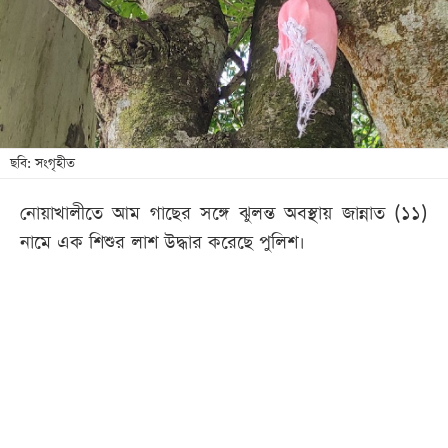
খেলা
বিনোদন
লাইফ
স্টাইল
শিক্ষা
ছবি: সংগৃহীত
তথ্যপ্রযুক্তি
নোয়াখালীতে আম গাছের সঙ্গে ঝুলন্ত অবস্থায় জান্নাত (১১)
সব
নামে এক শিশুর লাশ উদ্ধার করেছে পুলিশ।
বিভাগ
ছবি
ভিডিও
আর্কাইভ