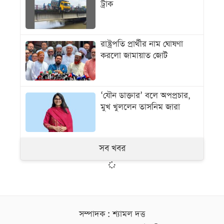
ট্রাক
রাষ্ট্রপতি প্রার্থীর নাম ঘোষণা
করলো জামায়াত জোট
‘যৌন ডাক্তার’ বলে অপপ্রচার,
মুখ খুললেন তাসনিম জারা
সব খবর
সম্পাদক : শ্যামল দত্ত