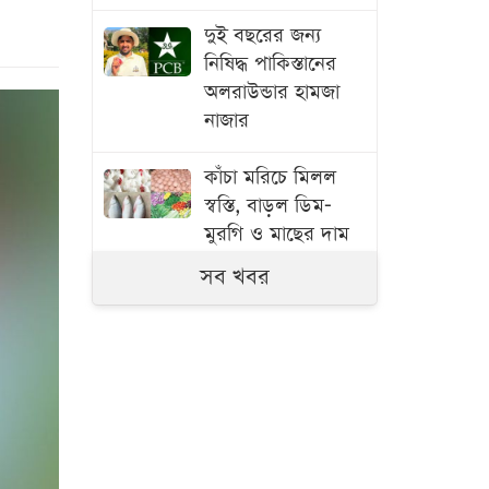
দুই বছরের জন্য
নিষিদ্ধ পাকিস্তানের
অলরাউন্ডার হামজা
নাজার
কাঁচা মরিচে মিলল
স্বস্তি, বাড়ল ডিম-
মুরগি ও মাছের দাম
সব খবর
বাংলাদেশ থেকে
আনারস নেওয়ার
অনুমতি দিয়েছে
পাকিস্তান
স্বামী হত্যার বিচার ও
একটি চাকরি চান