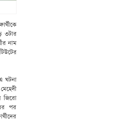
জুলাই শহীদের স্ত্রী
মনোহরদীতে পানিতে
ডুবে দুই ভাইয়ের মৃত্যু
ার্থীকে
ে ৩টার
সৌদি আরব,
থীর নাম
পাকিস্তান ও তুরস্কের
িটিউটের
যৌথ প্রতিরক্ষা চুক্তি
স্বাক্ষর
 এ ঘটনা
লিবিয়া থেকে দেশে
ফিরলেন আরও ৩৪০
মেহেদী
বাংলাদেশি
ের জিরো
ধের পর
‘মিষ্টি ভাবমূর্তি
র্থীদের
নায়িকার, কিন্তু অর্থের
বিনিময়ে ঘনিষ্ঠ হন’