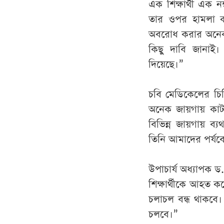
এক শিক্ষার্থী এক ন
তার ওপর হামলা ক
অবরোধ করার অনেকক্
কিছু দাবি জানাই। 
দিয়েছে।”
চবি মেডিকেলের চিক
অনেক জায়গায় কাটা
বিভিন্ন জায়গায় 
তিনি আমাদের পর্যব
উপাচার্য অধ্যাপক
শিক্ষার্থীকে আহত কর
চলাচল বন্ধ থাকবে।
চলবে।”