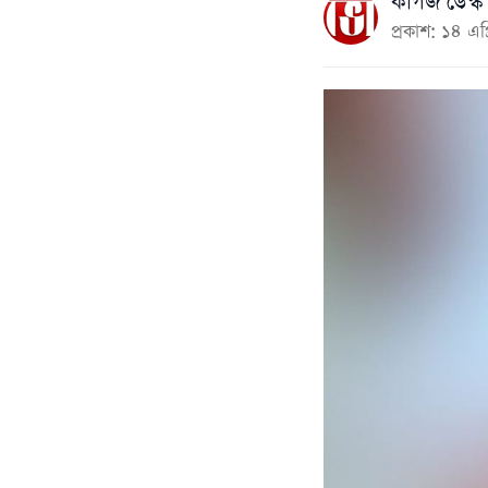
কাগজ ডেস্ক
প্রকাশ: ১৪ এ