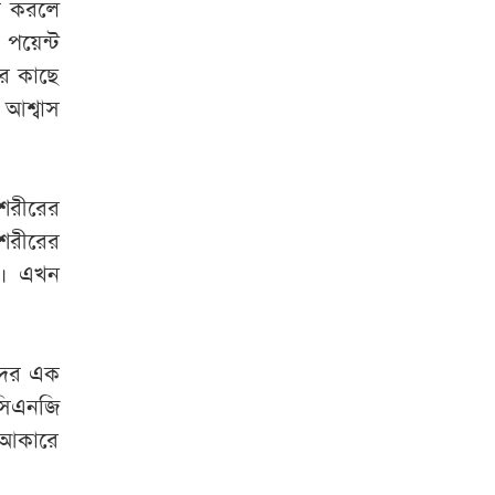
াদ করলে
পয়েন্ট
ের কাছে
 আশ্বাস
 শরীরের
শরীরের
ি। এখন
দের এক
 সিএনজি
র আকারে