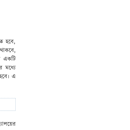
‘গুপ্ত আওয়ামী লীগ’
প্রশ্নে যা বললেন
রুমিন ফারহানা
তে হবে,
 থাকবে,
ে একটি
র মধ্যে
হবে। এ
যালয়ের