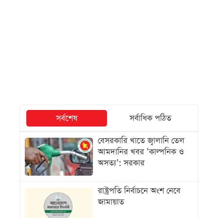
সর্বশেষ
সর্বাধিক পঠিত
বেসরকারি খাতে জ্বালানি তেল
আমদানির খবর ‘কাল্পনিক ও
অসত্য’: সরকার
রাষ্ট্রপতি নির্বাচনে অংশ নেবে
জামায়াত