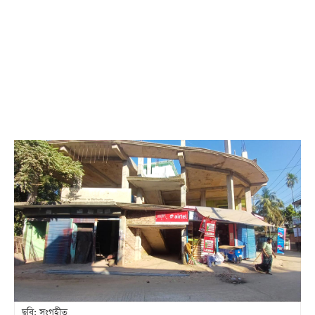
ছবি: সংগৃহীত