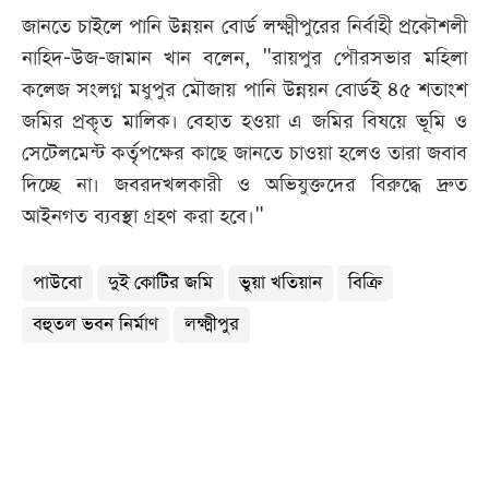
জানতে চাইলে পানি উন্নয়ন বোর্ড লক্ষ্মীপুরের নির্বাহী প্রকৌশলী
নাহিদ-উজ-জামান খান বলেন, "রায়পুর পৌরসভার মহিলা
কলেজ সংলগ্ন মধুপুর মৌজায় পানি উন্নয়ন বোর্ডই ৪৫ শতাংশ
জমির প্রকৃত মালিক। বেহাত হওয়া এ জমির বিষয়ে ভূমি ও
সেটেলমেন্ট কর্তৃপক্ষের কাছে জানতে চাওয়া হলেও তারা জবাব
দিচ্ছে না। জবরদখলকারী ও অভিযুক্তদের বিরুদ্ধে দ্রুত
আইনগত ব্যবস্থা গ্রহণ করা হবে।"
পাউবো
দুই কোটির জমি
ভুয়া খতিয়ান
বিক্রি
বহুতল ভবন নির্মাণ
লক্ষ্মীপুর