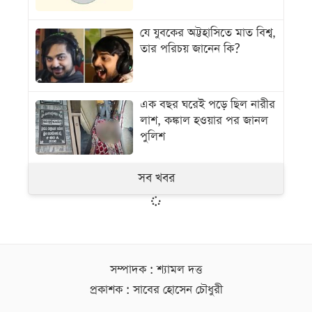
যে যুবকের অট্টহাসিতে মাত বিশ্ব,
তার পরিচয় জানেন কি?
এক বছর ঘরেই পড়ে ছিল নারীর
লাশ, কঙ্কাল হওয়ার পর জানল
পুলিশ
সব খবর
সম্পাদক : শ্যামল দত্ত
প্রকাশক : সাবের হোসেন চৌধুরী