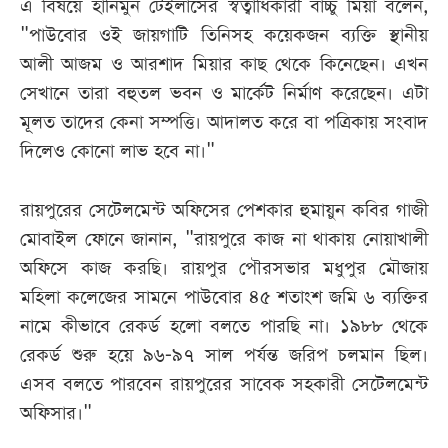
এ বিষয়ে হানিমুন টেইলার্সের স্বত্বাধিকারী বাচ্চু মিয়া বলেন,
"পাউবোর ওই জায়গাটি তিনিসহ কয়েকজন ব্যক্তি স্থানীয়
আলী আজম ও আরশাদ মিয়ার কাছ থেকে কিনেছেন। এখন
সেখানে তারা বহুতল ভবন ও মার্কেট নির্মাণ করেছেন। এটা
মূলত তাদের কেনা সম্পত্তি। আদালত করে বা পত্রিকায় সংবাদ
দিলেও কোনো লাভ হবে না।"
রায়পুরের সেটেলমেন্ট অফিসের পেশকার হুমায়ুন কবির গাজী
মোবাইল ফোনে জানান, "রায়পুরে কাজ না থাকায় নোয়াখালী
অফিসে কাজ করছি। রায়পুর পৌরসভার মধুপুর মৌজায়
মহিলা কলেজের সামনে পাউবোর ৪৫ শতাংশ জমি ৬ ব্যক্তির
নামে কীভাবে রেকর্ড হলো বলতে পারছি না। ১৯৮৮ থেকে
রেকর্ড শুরু হয়ে ৯৬-৯৭ সাল পর্যন্ত জরিপ চলমান ছিল।
এসব বলতে পারবেন রায়পুরের সাবেক সহকারী সেটেলমেন্ট
অফিসার।"