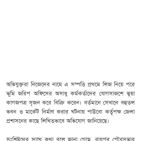
আজকের
পত্রিকা
ই-
পেপার
অভিযুক্তরা নিজেদের নামে এ সম্পত্তি প্রথমে লিজ নিয়ে পরে
ভূমি জরিপ অফিসের অসাধু কর্মকর্তাদের যোগসাজশে ভুয়া
কাগজপত্র সৃজন করে বিক্রি করেন। বর্তমানে সেখানে বহুতল
ভবন ও মার্কেট নির্মাণ করার ঘটনায় পাউবো কর্তৃপক্ষ জেলা
প্রশাসনের কাছে লিখিতভাবে অভিযোগ জানিয়েছে।
সংশ্লিষ্টদের সাথে কথা বলে জানা গেছে, রায়পুর পৌরসভার