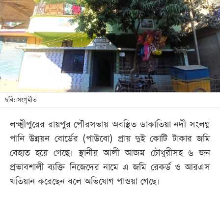
খেলা
বিনোদন
লাইফ
স্টাইল
শিক্ষা
তথ্যপ্রযুক্তি
ছবি: সংগৃহীত
সব
লক্ষ্মীপুরের রায়পুর পৌরসভায় অবস্থিত ডাকাতিয়া নদী সংলগ্ন
বিভাগ
পানি উন্নয়ন বোর্ডের (পাউবো) প্রায় দুই কোটি টাকার জমি
বেহাত হয়ে গেছে। স্থানীয় আলী আজম চৌধুরীসহ ৬ জন
ছবি
প্রভাবশালী ব্যক্তি নিজেদের নামে এ জমি রেকর্ড ও আরএস
খতিয়ান করেছেন বলে অভিযোগ পাওয়া গেছে।
ভিডিও
আর্কাইভ