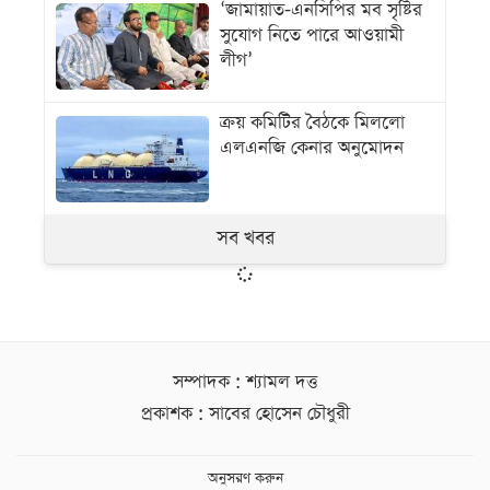
‘জামায়াত-এনসিপির মব সৃষ্টির
সুযোগ নিতে পারে আওয়ামী
লীগ’
ক্রয় কমিটির বৈঠকে মিললো
এলএনজি কেনার অনুমোদন
সব খবর
সম্পাদক : শ্যামল দত্ত
প্রকাশক : সাবের হোসেন চৌধুরী
অনুসরণ করুন