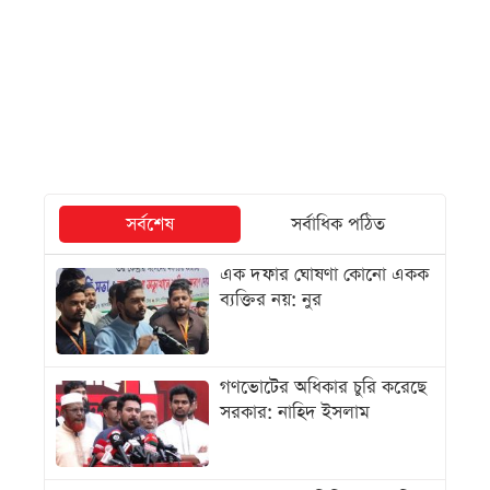
সর্বশেষ
সর্বাধিক পঠিত
এক দফার ঘোষণা কোনো একক
ব্যক্তির নয়: নুর
গণভোটের অধিকার চুরি করেছে
সরকার: নাহিদ ইসলাম