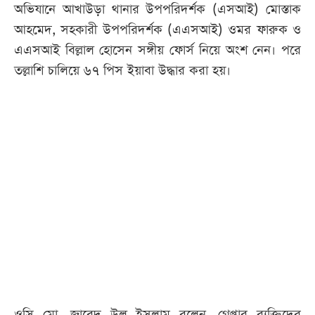
অভিযানে আখাউড়া থানার উপপরিদর্শক (এসআই) মোস্তাক
আহমেদ, সহকারী উপপরিদর্শক (এএসআই) ওমর ফারুক ও
এএসআই বিল্লাল হোসেন সঙ্গীয় ফোর্স নিয়ে অংশ নেন। পরে
তল্লাশি চালিয়ে ৬৭ পিস ইয়াবা উদ্ধার করা হয়।
ওসি মো. জাবেদ উল ইসলাম বলেন, গ্রেপ্তার ব্যক্তিদের