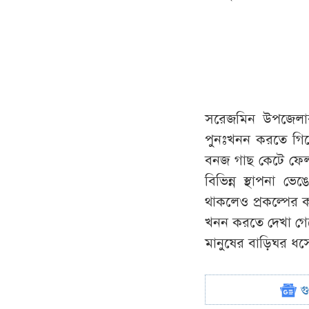
সরেজমিন উপজেলার 
পুনঃখনন করতে গি
বনজ গাছ কেটে ফেলা
বিভিন্ন স্থাপনা ভে
থাকলেও প্রকল্পের ক
খনন করতে দেখা গে
মানুষের বাড়িঘর ধসে
গ