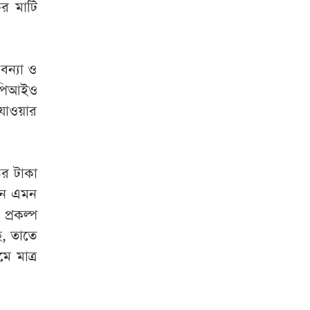
ের মাটি
বন্যা ও
 পিআইও
 যাওয়ার
ের টাকা
 নন এমন
প্রকল্প
ে, তাতে
ে মাত্র