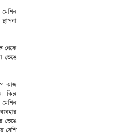
 মেশিন
স্থাপনা
্ষ থেকে
না ভেঙে
্পে কাজ
 কিন্তু
ু মেশিন
ব্যবহার
ঘর ভেঙে
য়ে বেশি