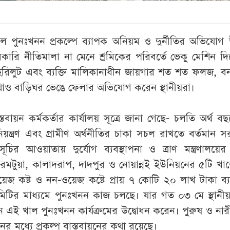
ল পুনঃখনন প্রকল্পে ব্যাপক অনিয়ম ও দুর্নীতির অভিযোগ 
রি নীতিমালা না মেনে শ্রমিকের পরিবর্তে ভেকু মেশিন দ
 হরিলুট এবং ব্যক্তি মালিকানাধীন জায়গার শত শত ফলজ, ব
াও বাড়িঘর ভেঙে ফেলার অভিযোগ করেন স্থানীয়রা।
্তবায়ন কর্মকর্তার কার্যালয় সূত্রে জানা গেছে- চলতি অর্থ বছ
নিয়ন্ত্রণ এবং গ্রামীণ অর্থনীতির চাকা সচল রাখতে বর্তমান 
ূচির আওয়াতায় দুর্যোগ ব্যবস্থাপনা ও ত্রাণ মন্ত্রণালয়ে
রমটুয়া, কালাদরাপ, দাদপুর ও নোয়ান্নই ইউনিয়নের ৫টি খা
জ কষ্ট ও নন-ওয়েজ কষ্টে প্রায় ৭ কোটি ২০ লাখ টাকা ব্
 কমিটির মাধ্যমে পুনঃখনন কাজ চলছে। যার গত ০৩ মে স্থান
 এই খাল পুনঃখনন কার্যক্রমের উদ্বোধন করেন। পুরুষ ও নারী
ের মধ্যে প্রকল্প বাস্তবায়নের কথা রয়েছে।