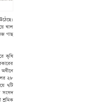
সমন্বিত পদক্ষেপে
অবহেলার সুযোগ
নেই: প্রধানমন্ত্রী
উঠেছে।
‘বঙ্গবন্ধুর আদর্শের
িয়ে খাল
সৈনিক’ প্রত্যয়ন
নজ গাছ
পাওয়া সেই জেসমিন
এবার সচিব
রে কৃষি
ভারত সফরের সিদ্ধান্ত
সরকারের
প্রধানমন্ত্রী নেবেন :
পররাষ্ট্র প্রতিমন্ত্রী
র অধীনে
লের ২৮
বিমানবন্দরে
যয়ে ৭টি
ভিআইপি-সিআইপিসহ
ীয় সংসদ
সবাইকে বাধ্যতামূলক
 শ্রমিক
নিরাপত্তা তল্লাশির
নির্দেশ