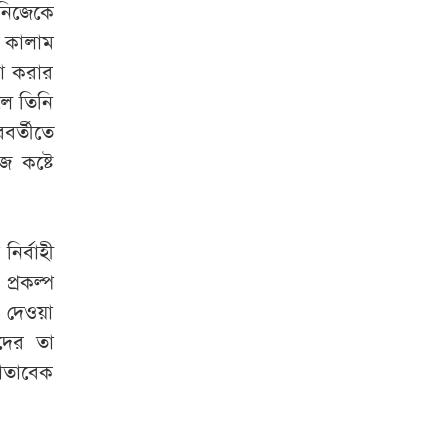
নিজেকে
 কালাম
না করার
লে তিনি
বর্তীতে
জ কষ্টে
ির্বাহী
্রকল্প
া দেওয়া
দের তা
োতাবেক