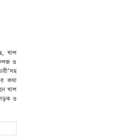
বাংলাদেশে যা চলছে,
তা অমানবিক : দিলীপ
ঘোষ
ে, খাল
 ফলজ ও
ডারী’সহ
নের কথা
ানে খাল
 সড়ক ও