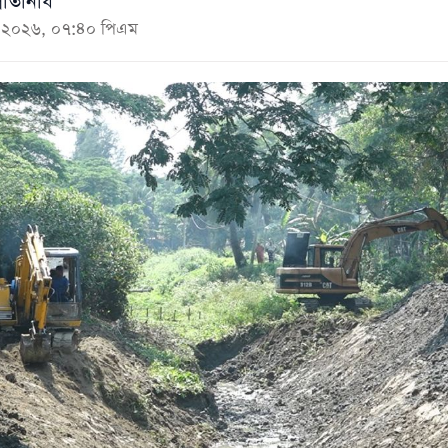
রতিনিধি
মে ২০২৬, ০৭:৪০ পিএম