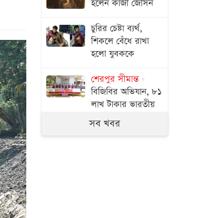
হলেন কাজী জেসিন
চুরির চেষ্টা ব্যর্থ,
শিকলে বেঁধে রাখা
হলো যুবককে
শেরপুর সীমান্ত
বিজিবির অভিযান, ৮১
লাখ টাকার ভারতীয়
ওষুধ জব্দ
সব খবর
বরিশাল বিএম কলেজ
অধ্যক্ষের কক্ষে
ছাত্রদল-শিবির সংঘর্ষ,
উত্তপ্ত ক্যাম্পাস
নদীদূষণ রোধে