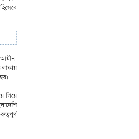
মরদেহ নিয়ে থানা
 হিসেবে
ঘেরাও
মালয়েশিয়াকে গুঁড়িয়ে
বাংলাদেশের জয়
জ আমীন
 এলাকায়
 হয়।
য়ে গিয়ে
ংলাদেশি
্বপূর্ণ