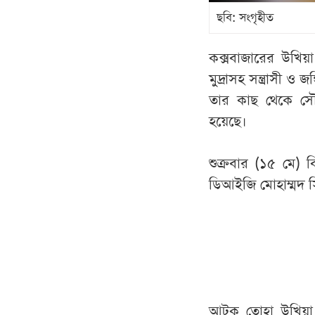
ছবি: সংগৃহীত
কক্সবাজারের উখিয়
মুদ্রাসহ সন্ত্রাসী
তার কাছ থেকে সৌদ
হয়েছে।
শুক্রবার (১৫ মে) 
ডিআইজি মোহাম্মদ স
আটক তোহা উখিয়া কু