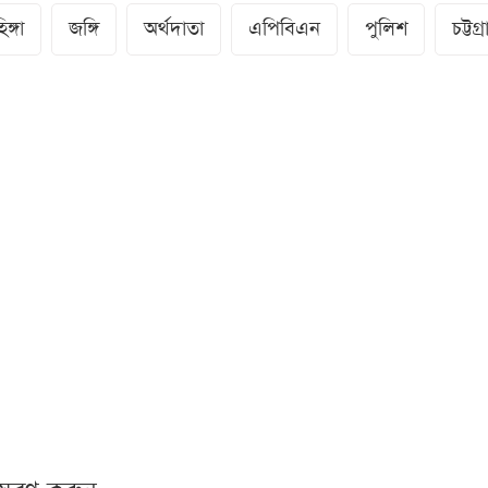
ঙ্গা
জঙ্গি
অর্থদাতা
এপিবিএন
পুলিশ
চট্টগ্