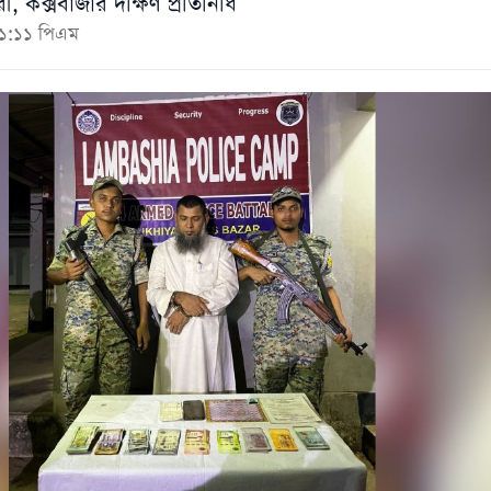
, কক্সবাজার দক্ষিণ প্রতিনিধি
১১:১১ পিএম