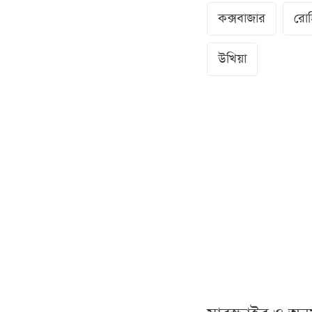
কক্সবাজার
রোহি
উখিয়া