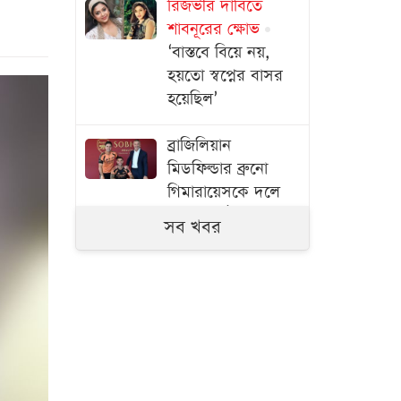
রিজভীর দাবিতে
শাবনূরের ক্ষোভ
‘বাস্তবে বিয়ে নয়,
হয়তো স্বপ্নের বাসর
হয়েছিল’
ব্রাজিলিয়ান
মিডফিল্ডার ব্রুনো
গিমারায়েসকে দলে
নিল আর্সেনাল
সব খবর
৫৭ বছরেও ভরপুর
যৌবন ধরে রাখার
রহস্য কী জেনিফারের
রিয়ালে গেলে ব্যালন
ডি’অর জিততেন