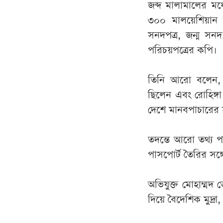
জব্দ মালামালের ম
৩০০ মালয়েশিয়ান র
সনদপত্র, জন্ম স
পরিচয়পত্রের কপি।
তিনি আরো বলেন, আট
ছিলেন এবং রোহিঙ্গা 
দেশে মানবপাচারের সঙ
তদন্তে আরো তথ্য পাওয
পাসপোর্ট তৈরির সঙ
অভিযুক্ত মোহাম্মদ ত
দিয়ে বৈদেশিক মুদ্