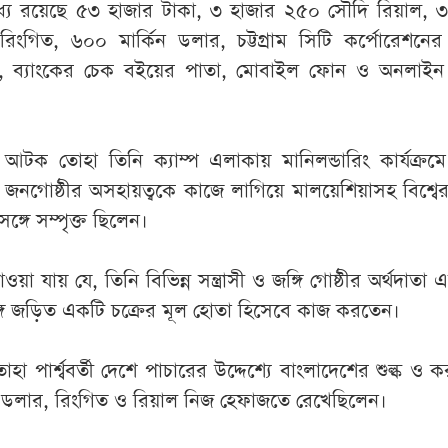
ধ্যে রয়েছে ৫৩ হাজার টাকা, ৩ হাজার ২৫০ সৌদি রিয়াল, ৩
িংগিত, ৬০০ মার্কিন ডলার, চট্টগ্রাম সিটি কর্পোরেশনের
নদ, ব্যাংকের চেক বইয়ের পাতা, মোবাইল ফোন ও অনলাইন
ক তোহা তিনি ক্যাম্প এলাকায় মানিলন্ডারিং কার্যক্রম
জনগোষ্ঠীর অসহায়ত্বকে কাজে লাগিয়ে মালয়েশিয়াসহ বিশ্বের 
্গে সম্পৃক্ত ছিলেন।
়া যায় যে, তিনি বিভিন্ন সন্ত্রাসী ও জঙ্গি গোষ্ঠীর অর্থদাতা এ
্গে জড়িত একটি চক্রের মূল হোতা হিসেবে কাজ করতেন।
োহা পার্শ্ববর্তী দেশে পাচারের উদ্দেশ্যে বাংলাদেশের শুল্ক ও 
রা, ডলার, রিংগিত ও রিয়াল নিজ হেফাজতে রেখেছিলেন।