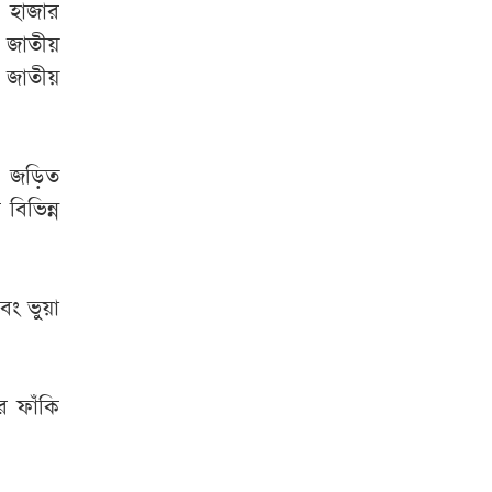
 হাজার
 জাতীয়
 জাতীয়
ে জড়িত
বিভিন্ন
বং ভুয়া
কর ফাঁকি