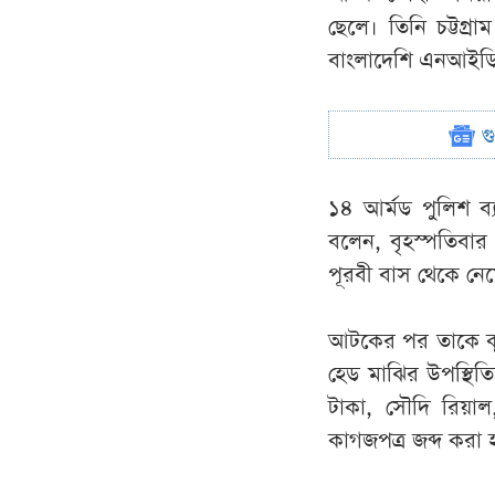
ছেলে। তিনি চট্টগ্র
বাংলাদেশি এনআইডি 
গ
১৪ আর্মড পুলিশ ব
বলেন, বৃহস্পতিবার
পূরবী বাস থেকে ন
আটকের পর তাকে কুতু
হেড মাঝির উপস্থিত
টাকা, সৌদি রিয়াল,
কাগজপত্র জব্দ করা 