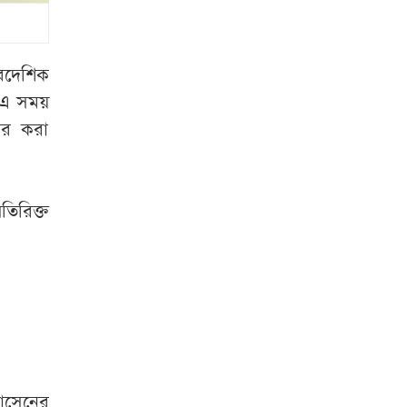
নেইমার
দাবি
সাবেক এজেন্টের
জিডিপিতে পর্যটনের
বৈদেশিক
অবদান ৬-৭ শতাংশে
। এ সময়
নিতে চাই: পর্যটনমন্ত্রী
ার করা
হাসিনাকে ফেরাতে
৪০৪ শিক্ষকের
তিরিক্ত
তৎপরতা, ব্যবস্থা
নেওয়ার দাবি ঢাবি
উপাচার্যের
জ্বালানি সংকটে
ক্ষতিগ্রস্ত শিল্পে ঋণের
সুদ মওকুফের দাবি
হোসেনের
সেই ছাত্রদল নেতার