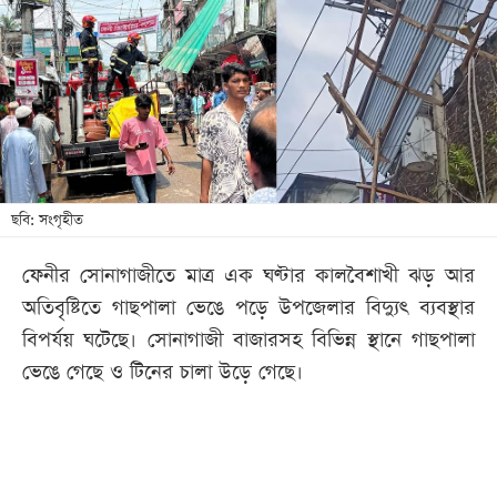
খেলা
বিনোদন
লাইফ
স্টাইল
শিক্ষা
তথ্যপ্রযুক্তি
ছবি: সংগৃহীত
সব
ফেনীর সোনাগাজীতে মাত্র এক ঘণ্টার কালবৈশাখী ঝড় আর
বিভাগ
অতিবৃষ্টিতে গাছপালা ভেঙে পড়ে উপজেলার বিদ্যুৎ ব্যবস্থার
বিপর্যয় ঘটেছে। সোনাগাজী বাজারসহ বিভিন্ন স্থানে গাছপালা
ছবি
ভেঙে গেছে ও টিনের চালা উড়ে গেছে।
ভিডিও
আর্কাইভ