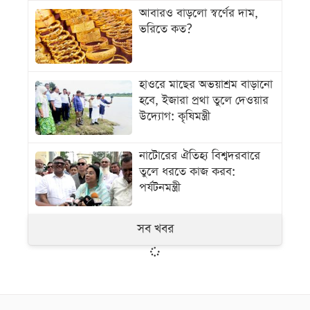
আবারও বাড়লো স্বর্ণের দাম,
ভরিতে কত?
হাওরে মাছের অভয়াশ্রম বাড়ানো
হবে, ইজারা প্রথা তুলে দেওয়ার
উদ্যোগ: কৃষিমন্ত্রী
নাটোরের ঐতিহ্য বিশ্বদরবারে
তুলে ধরতে কাজ করব:
পর্যটনমন্ত্রী
সব খবর