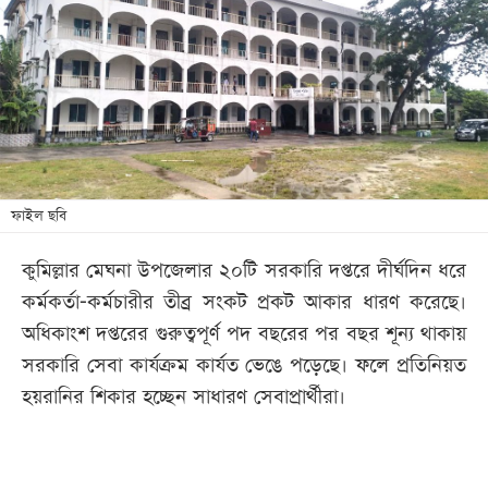
খেলা
বিনোদন
লাইফ
স্টাইল
শিক্ষা
তথ্যপ্রযুক্তি
ফাইল ছবি
সব
কুমিল্লার মেঘনা উপজেলার ২০টি সরকারি দপ্তরে দীর্ঘদিন ধরে
বিভাগ
কর্মকর্তা-কর্মচারীর তীব্র সংকট প্রকট আকার ধারণ করেছে।
অধিকাংশ দপ্তরের গুরুত্বপূর্ণ পদ বছরের পর বছর শূন্য থাকায়
ছবি
সরকারি সেবা কার্যক্রম কার্যত ভেঙে পড়েছে। ফলে প্রতিনিয়ত
হয়রানির শিকার হচ্ছেন সাধারণ সেবাপ্রার্থীরা।
ভিডিও
আর্কাইভ