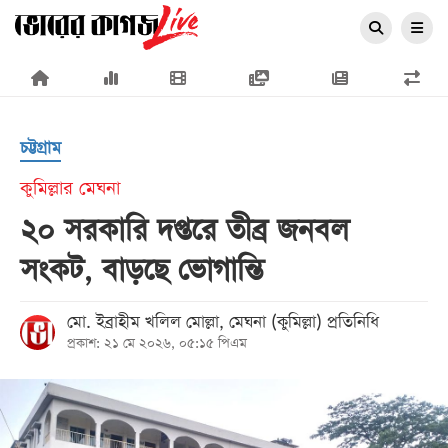
×
চট্টগ্রাম
কুমিল্লার মেঘনা
২০ সরকারি দপ্তরে তীব্র জনবল
প্রচ্ছদ
সংকট, বাড়ছে ভোগান্তি
জাতীয়
রাজনীতি
মো. ইব্রাহীম খলিল মোল্লা, মেঘনা (কুমিল্লা) প্রতিনিধি
প্রকাশ: ২১ মে ২০২৬, ০৫:১৫ পিএম
অর্থনীতি
আন্তর্জাতিক
সারাদেশ