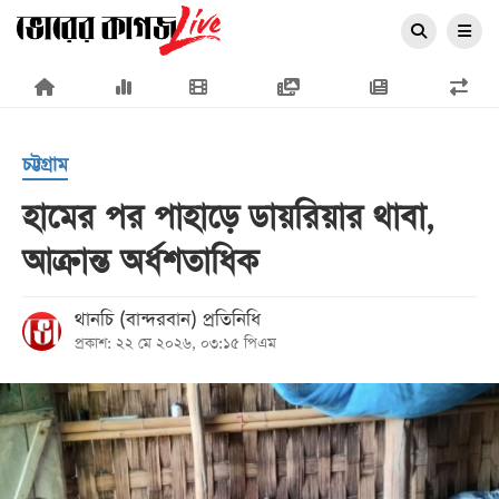
×
চট্টগ্রাম
হামের পর পাহাড়ে ডায়রিয়ার থাবা,
আক্রান্ত অর্ধশতাধিক
প্রচ্ছদ
জাতীয়
থানচি (বান্দরবান) প্রতিনিধি
প্রকাশ: ২২ মে ২০২৬, ০৩:১৫ পিএম
রাজনীতি
অর্থনীতি
আন্তর্জাতিক
সারাদেশ