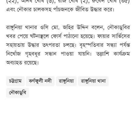
(২২), অনিষ ঘোষ (৬), রাজ ঘোষ (২), রুবেল ঘোষ (৩৫)
এবং নৌকার চালকসহ পাঁচজনকে জীবিত উদ্ধার করে।
রাঙ্গুনিয়া থানার ওসি মো. জহির উদ্দিন বলেন, নৌকাডুবির
খবর পেয়ে ঘটনাস্থলে ফোর্স পাঠানো হয়েছে। ফায়ার সার্ভিসের
সহায়তায় উদ্ধার তৎপরতা চলছে। বৃহস্পতিবার সন্ধ্যা পর্যন্ত
নিখোঁজ গৃহবধূর সন্ধান পাওয়া যায়নি। তল্লাশি কার্যক্রম
অব্যাহত রয়েছে।
চট্টগ্রাম
কর্ণফুলী নদী
রাঙ্গুনিয়া
রাঙ্গুনিয়া থানা
নৌকাডুবি