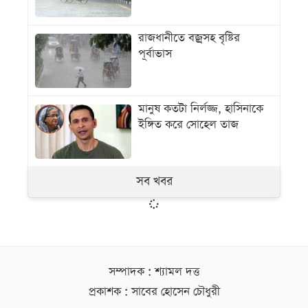
রাজধানীতে বজ্রসহ বৃষ্টির
পূর্বাভাস
মানুষ কতটা নির্লজ্জ, হাসিনাকে
ইঙ্গিত করে সোহেল তাজ
সব খবর
সম্পাদক : শ্যামল দত্ত
প্রকাশক : সাবের হোসেন চৌধুরী