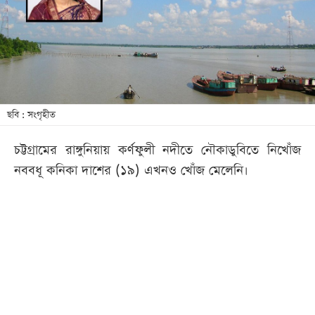
খেলা
বিনোদন
লাইফ
স্টাইল
শিক্ষা
ছবি : সংগৃহীত
তথ্যপ্রযুক্তি
চট্টগ্রামের রাঙ্গুনিয়ায় কর্ণফুলী নদীতে নৌকাডুবিতে নিখোঁজ
সব
নববধূ কনিকা দাশের (১৯) এখনও খোঁজ মেলেনি।
বিভাগ
ছবি
ভিডিও
আর্কাইভ