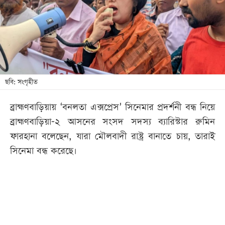
খেলা
বিনোদন
লাইফ
স্টাইল
শিক্ষা
ছবি: সংগৃহীত
তথ্যপ্রযুক্তি
ব্রাহ্মণবাড়িয়ায় ‘বনলতা এক্সপ্রেস’ সিনেমার প্রদর্শনী বন্ধ নিয়ে
সব
ব্রাহ্মণবাড়িয়া-২ আসনের সংসদ সদস্য ব্যারিস্টার রুমিন
বিভাগ
ফারহানা বলেছেন, যারা মৌলবাদী রাষ্ট্র বানাতে চায়, তারাই
সিনেমা বন্ধ করেছে।
ছবি
ভিডিও
আর্কাইভ