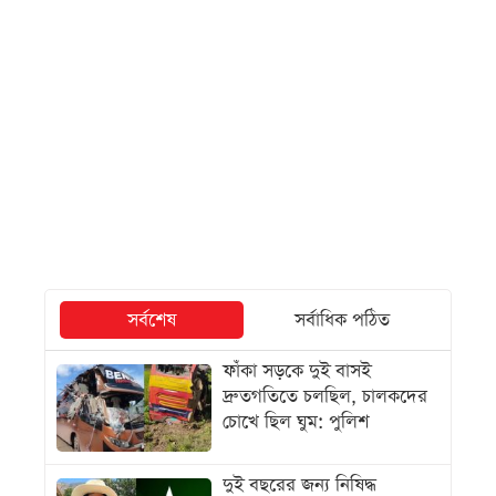
সর্বশেষ
সর্বাধিক পঠিত
ফাঁকা সড়কে দুই বাসই
দ্রুতগতিতে চলছিল, চালকদের
চোখে ছিল ঘুম: পুলিশ
দুই বছরের জন্য নিষিদ্ধ