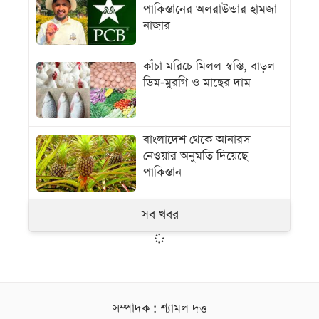
পাকিস্তানের অলরাউন্ডার হামজা
নাজার
কাঁচা মরিচে মিলল স্বস্তি, বাড়ল
ডিম-মুরগি ও মাছের দাম
বাংলাদেশ থেকে আনারস
নেওয়ার অনুমতি দিয়েছে
পাকিস্তান
সব খবর
সম্পাদক : শ্যামল দত্ত