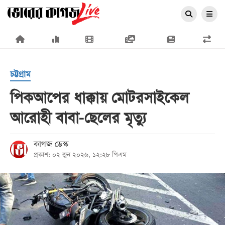
×
চট্টগ্রাম
পিকআপের ধাক্কায় মোটরসাইকেল
আরোহী বাবা-ছেলের মৃত্যু
প্রচ্ছদ
জাতীয়
কাগজ ডেস্ক
প্রকাশ: ০২ জুন ২০২৬, ১২:২৮ পিএম
রাজনীতি
অর্থনীতি
আন্তর্জাতিক
সারাদেশ