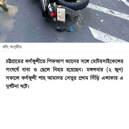
খেলা
বিনোদন
লাইফ
স্টাইল
শিক্ষা
ছবি: সংগৃহীত
তথ্যপ্রযুক্তি
চট্টগ্রামের কর্ণফুলীতে পিকআপ ভ্যানের সঙ্গে মোটরসাইকেলের
সব
সংঘর্ষে বাবা ও ছেলে নিহত হয়েছেন। মঙ্গলবার (২ জুন)
বিভাগ
সকালে কর্ণফুলী শাহ আমানত সেতুর প্রথম সিঁড়ি এলাকায় এ
দুর্ঘটনা ঘটে।
ছবি
ভিডিও
আর্কাইভ