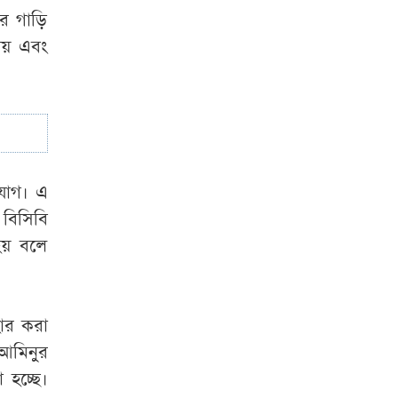
‘গুপ্ত আওয়ামী লীগ’
র গাড়ি
প্রশ্নে যা বললেন
েয় এবং
রুমিন ফারহানা
যোগ। এ
বিসিবি
হয় বলে
ার করা
আমিনুর
 হচ্ছে।