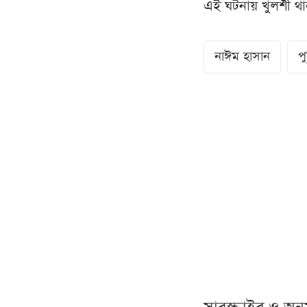
এই ঘটনায় খুলশী থ
নাঈম হাসান
প