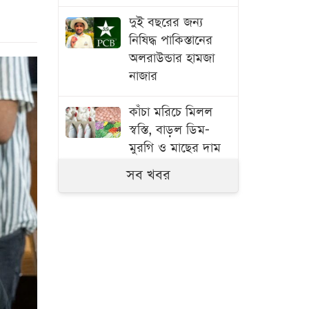
দুই বছরের জন্য
নিষিদ্ধ পাকিস্তানের
অলরাউন্ডার হামজা
নাজার
কাঁচা মরিচে মিলল
স্বস্তি, বাড়ল ডিম-
মুরগি ও মাছের দাম
সব খবর
বাংলাদেশ থেকে
আনারস নেওয়ার
অনুমতি দিয়েছে
পাকিস্তান
স্বামী হত্যার বিচার ও
একটি চাকরি চান