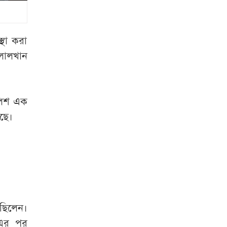
জুলাই শহীদের স্ত্রী
মনোহরদীতে পানিতে
ডুবে দুই ভাইয়ের মৃত্যু
্থা করা
 লালখান
সৌদি আরব,
পাকিস্তান ও তুরস্কের
যৌথ প্রতিরক্ষা চুক্তি
লিশ এক
স্বাক্ষর
ছে।
লিবিয়া থেকে দেশে
ফিরলেন আরও ৩৪০
বাংলাদেশি
‘মিষ্টি ভাবমূর্তি
নায়িকার, কিন্তু অর্থের
রছিলেন।
বিনিময়ে ঘনিষ্ঠ হন’
 এর পর