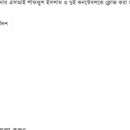
ানার এসআই শফিকুল ইসলাম ও দুই কনস্টেবলকে ক্লোজ করা 
ুলিশ