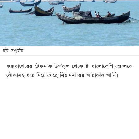
খেলা
বিনোদন
লাইফ
স্টাইল
শিক্ষা
ছবি: সংগৃহীত
তথ্যপ্রযুক্তি
কক্সবাজারের টেকনাফ উপকূল থেকে ৪ বাংলাদেশি জেলেকে
সব
নৌকাসহ ধরে নিয়ে গেছে মিয়ানমারের আরাকান আর্মি।
বিভাগ
ছবি
ভিডিও
আর্কাইভ