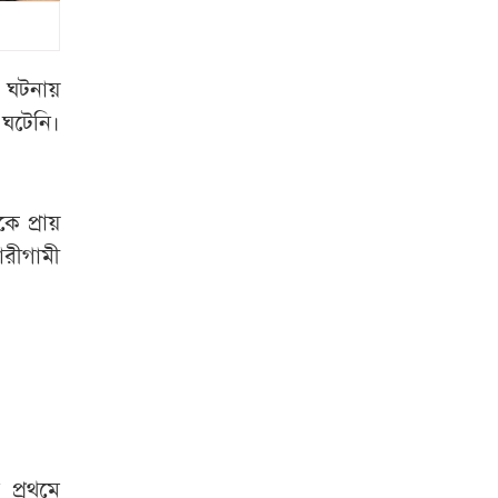
নেননি
মাদরাসাশিক্ষার্থীর মৃত্যু
ঢাকা-ময়মনসিংহ
র ঘটনায়
মহাসড়ক অবরোধ
 ঘটেনি।
করে শিক্ষার্থীদের
বিক্ষোভ
ে প্রায়
কাদের-পলকের
রীগামী
ফোনালাপ: কথা হয়
যেসব বিষয়ে
স্বাস্থ্য কমপ্লেক্সের
ডেলিভারি কক্ষে তালা,
পথে সন্তান প্রসব
প্রসূতির
 প্রথমে
ঐতিহ্যবাহী নৌকা