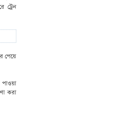
বাইচ দেখতে
 ট্রেন
ফুলজোড়ের দুই পাড়ে
জনস্রোত
গোমস্তাপুর সীমান্ত
বিজিবির অভিযানে
সাড়ে ৫ লাখ ভারতীয়
বর পেয়ে
বিড়ি উদ্ধার
র পাওয়া
রণা করা