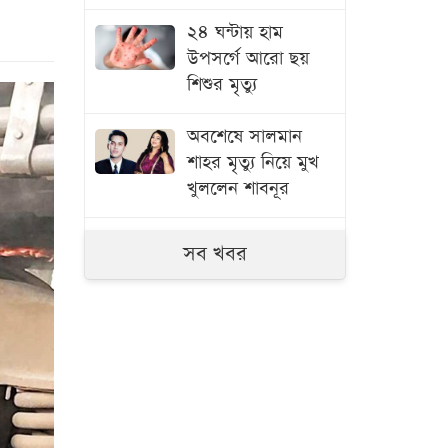
২৪ ঘন্টায় হাম
উপসর্গে আরো ছয়
শিশুর মৃত্যু
অবশেষে সালমান
শাহর মৃত্যু নিয়ে মুখ
খুললেন শাবনূর
সালমান শাহ হত্যা
সব খবর
মামলা
বিমানবন্দর
থেকে অভিনেতা ডন
গ্রেপ্তার
ইসি সচিব
রাষ্ট্রপতি
নির্বাচনে বিএনপি ছাড়া
কেউ মনোনয়নপত্র