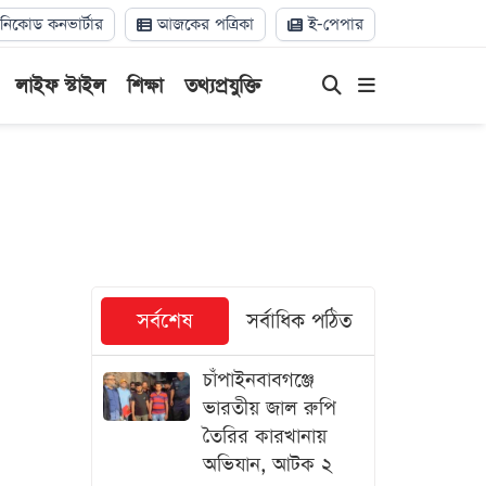
িকোড কনভার্টার
আজকের পত্রিকা
ই-পেপার
লাইফ স্টাইল
শিক্ষা
তথ্যপ্রযুক্তি
সর্বশেষ
সর্বাধিক পঠিত
চাঁপাইনবাবগঞ্জে
ভারতীয় জাল রুপি
তৈরির কারখানায়
অভিযান, আটক ২