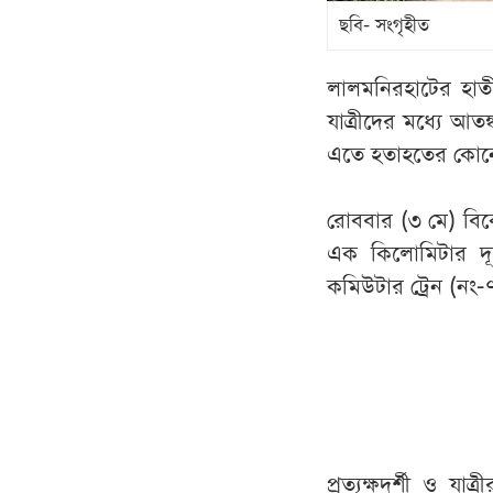
ছবি- সংগৃহীত
লালমনিরহাটের হাতী
যাত্রীদের মধ্যে আতঙ
এতে হতাহতের কোন
রোববার (৩ মে) বিকে
এক কিলোমিটার দূ
কমিউটার ট্রেন (নং-
প্রত্যক্ষদর্শী ও য