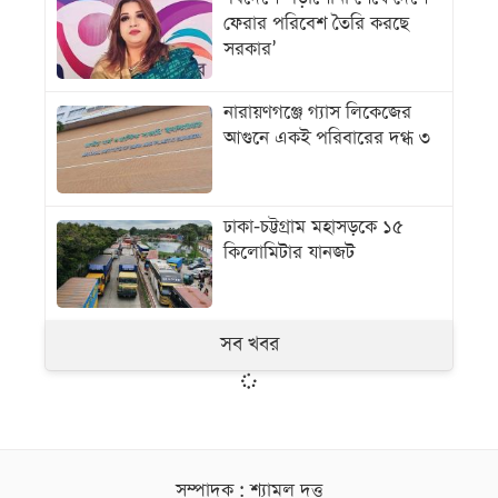
ফেরার পরিবেশ তৈরি করছে
সরকার’
নারায়ণগঞ্জে গ্যাস লিকেজের
আগুনে একই পরিবারের দগ্ধ ৩
ঢাকা-চট্টগ্রাম মহাসড়কে ১৫
কিলোমিটার যানজট
সব খবর
সম্পাদক : শ্যামল দত্ত