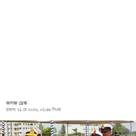
খেলা
বিনোদন
লাইফ
স্টাইল
শিক্ষা
তথ্যপ্রযুক্তি
সব
বিভাগ
ছবি
কাগজ ডেস্ক
প্রকাশ: ২১ মে ২০২৬, ০২:৩৮ পিএম
ভিডিও
আর্কাইভ