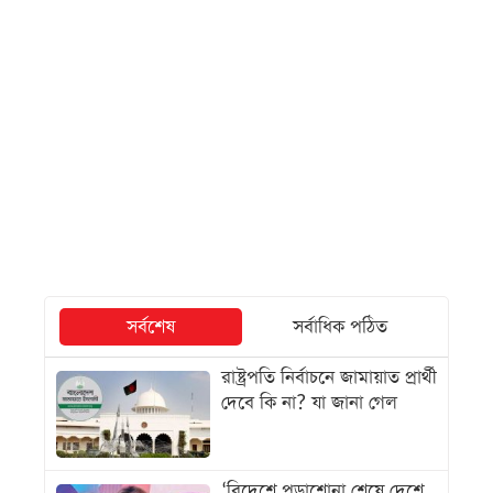
সর্বশেষ
সর্বাধিক পঠিত
রাষ্ট্রপতি নির্বাচনে জামায়াত প্রার্থী
দেবে কি না? যা জানা গেল
‘বিদেশে পড়াশোনা শেষে দেশে