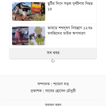
ছুটির দিনে সড়ক দুর্ঘটনায় নিহত
১৫
ভারতে শব্দদূষণ নিয়ন্ত্রণে ১২৭৯
মসজিদের মাইক অপসারণ
সব খবর
সম্পাদক : শ্যামল দত্ত
প্রকাশক : সাবের হোসেন চৌধুরী
অনুসরণ করুন