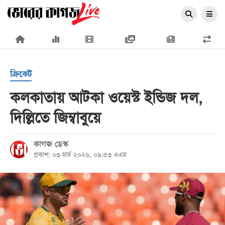
×
ক্রিকেট
কলকাতায় আটকা ওয়েস্ট ইন্ডিজ দল,
দিল্লিতে জিম্বাবুয়ে
প্রচ্ছদ
জাতীয়
কাগজ ডেস্ক
প্রকাশ: ০৩ মার্চ ২০২৬, ০৯:৫৩ এএম
রাজনীতি
অর্থনীতি
আন্তর্জাতিক
সারাদেশ