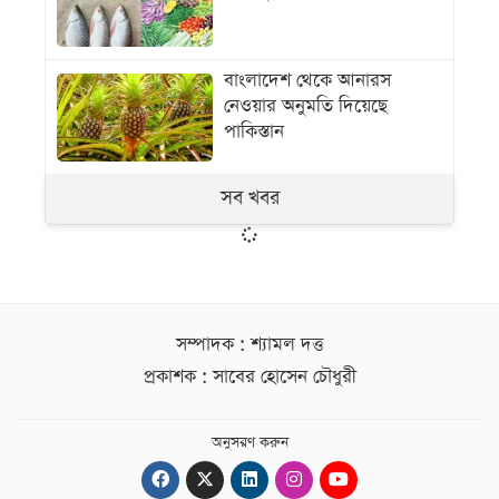
বাংলাদেশ থেকে আনারস
নেওয়ার অনুমতি দিয়েছে
পাকিস্তান
সব খবর
সম্পাদক : শ্যামল দত্ত
প্রকাশক : সাবের হোসেন চৌধুরী
অনুসরণ করুন