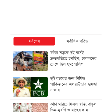
সর্বশেষ
সর্বাধিক পঠিত
ফাঁকা সড়কে দুই বাসই
দ্রুতগতিতে চলছিল, চালকদের
চোখে ছিল ঘুম: পুলিশ
দুই বছরের জন্য নিষিদ্ধ
পাকিস্তানের অলরাউন্ডার হামজা
নাজার
কাঁচা মরিচে মিলল স্বস্তি, বাড়ল
ডিম-মুরগি ও মাছের দাম