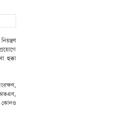
ন্ত্রণ
্রয়োগে
 হুক্কা
ংরক্ষণ,
 অতএব,
য় কোনও