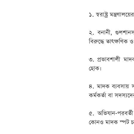
১. স্বরাষ্ট্র মন্ত্র
২. বনানী, গুলশান
বিরুদ্ধে তাৎক্ষণিক
৩. প্রভাবশালী মা
হোক।
৪. মাদক ব্যবসায় স
কর্মকর্তা বা সদস্য
৫. অভিযান-পরবর্ত
কোনও মাদক স্পট চা