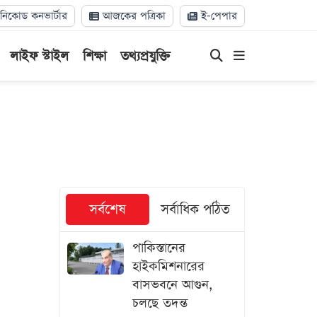
িকোড কনভার্টার
আজকের পত্রিকা
ই-পেপার
লাইফ স্টাইল
শিক্ষা
তথ্যপ্রযুক্তি
সর্বশেষ
সর্বাধিক পঠিত
পাকিস্তানের
হাইকমিশনারের
বাসভবনে আগুন,
চলছে তদন্ত