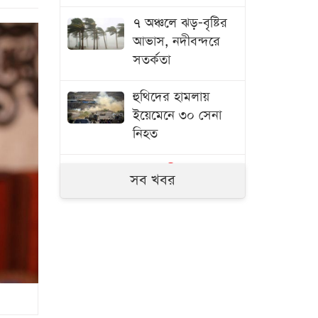
৭ অঞ্চলে ঝড়-বৃষ্টির
আভাস, নদীবন্দরে
সতর্কতা
হুথিদের হামলায়
ইয়েমেনে ৩০ সেনা
নিহত
স্বরাষ্ট্রমন্ত্রী
মাদক
সব খবর
ব্যবসায়ীদের তালিকা
করা হচ্ছে
ট্রাম্প
ইরানের সঙ্গে
যুদ্ধটা খুব শিগগিরই
শেষ হবে