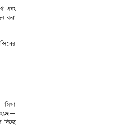
সাতসকালেই সড়কে
প্রাণ গেল ৬ জনের
করণ এবং
বেদন করা
মেটাকে সাড়ে ১১
হাজার কোটি টাকার
বেশি জরিমানা
ন্সিলের
ইতিহাসের পাতায়
আজকের দিন
শুক্রবার রাজধানীর
যেসব মার্কেট ও
দর্শনীয় স্থান বন্ধ
 ‘সিসা
জ্বালানি চাহিদা মেটাতে
 হচ্ছে—
কেনা হচ্ছে ৮ কার্গো
এলএনজি, ৫ হাজার
দিচ্ছে
টন এলপিজি