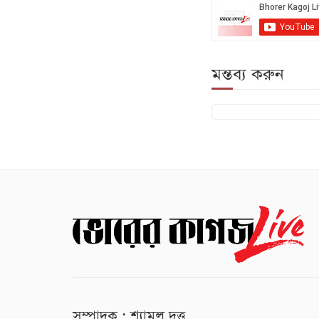
মন্তব্য করুন
সম্পাদক : শ্যামল দত্ত