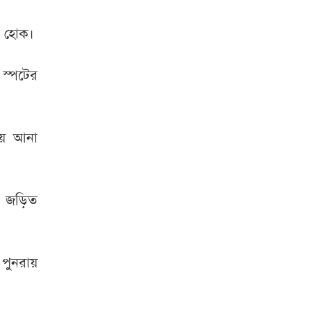
রা হোক।
স্পটের
য় আনা
র জড়িত
ুনরায়