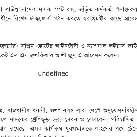
 লাউঞ্জ নামের মাদক স্পট বন্ধ, জড়িত কর্মকর্তা শনাক্ত
য়ের অধীনে বিশেষ টাস্কফোর্স গঠন করতে স্বরাষ্ট্রমন্ত্রীর কাছে আ
ব্রুয়ারি) সুপ্রিম কোর্টের আইনজীবী ও ন্যাশনাল লইয়ার্স কাউ
ভোকেট এস এম জুলফিকার আলী জুনু এ আবেদন করেন।
undefined
, রাজধানীর বনানী, গুলশানসহ সারা দেশে অনুমোদনবিহীন
লে মাদকের শ্রেণিভুক্ত দ্রব্য সেবন ও বেচাকেনা পরিচালিত
গ রয়েছে। এসব কার্যক্রম যুবসমাজকে ধ্বংসের পথে ঠেলে 