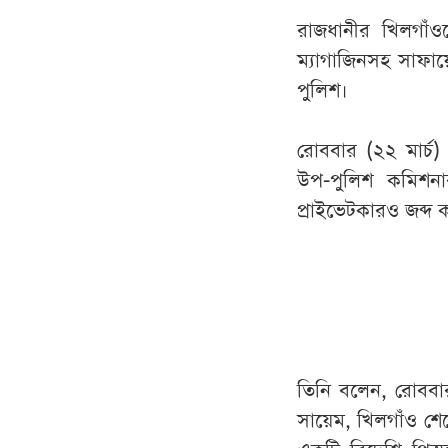
রাজধানীর খিলগাঁওয়
ম্যাগাজিনসহ সাফায
পুলিশ।
রোববার (২২ মার্চ
উপ-পুলিশ কমিশন
প্রাইভেটকারও জব্দ ক
তিনি বলেন, রোবব
সায়েম, খিলগাঁও শে