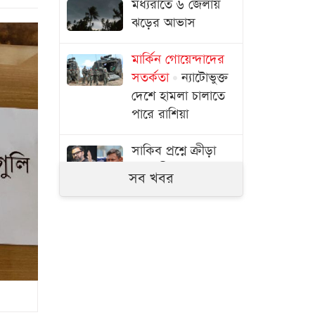
মধ্যরাতে ৬ জেলায়
ঝড়ের আভাস
মার্কিন গোয়েন্দাদের
সতর্কতা
ন্যাটোভুক্ত
দেশে হামলা চালাতে
পারে রাশিয়া
সাকিব প্রশ্নে ক্রীড়া
প্রতিমন্ত্রী- এখন আর
সব খবর
কোনো সুযোগ নেই
জুলাইয়ের উত্তাল
দিনগুলো
সরকারি কর্মকর্তা-
কর্মচারীদের বেতন