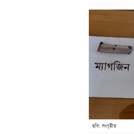
ছবি: সংগৃহীত