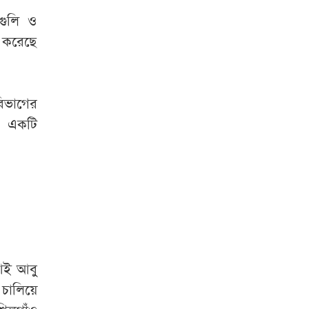
বাড়ানোর বিষয়ে যা
বললেন প্রতিমন্ত্রী
 গুলি ও
র করেছে
শেখ হাসিনার সঙ্গে
দেশে ফিরতে চান
সাকিব
িভাগের
ত একটি
হাম উপসর্গে আরও ৩
জনের মৃত্যু
দিল্লিতে হাসিনার
বক্তব্য নিয়ে যা বলছে
ভারত
শেখ হাসিনাকে
আই আবু
বাংলাদেশের কাছে
হস্তান্তর করবে ভারত :
চালিয়ে
প্রত্যাশা জামায়াতের