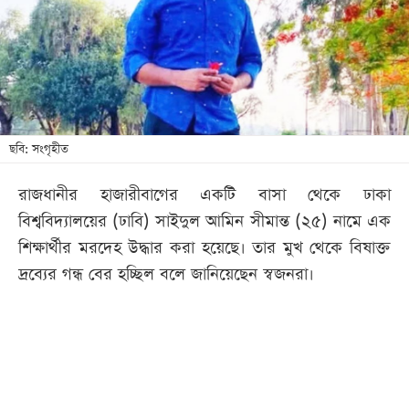
খেলা
বিনোদন
লাইফ
স্টাইল
শিক্ষা
ছবি: সংগৃহীত
তথ্যপ্রযুক্তি
রাজধানীর হাজারীবাগের একটি বাসা থেকে ঢাকা
সব
বিশ্ববিদ্যালয়ের (ঢাবি) সাইদুল আমিন সীমান্ত (২৫) নামে এক
বিভাগ
শিক্ষার্থীর মরদেহ উদ্ধার করা হয়েছে। তার মুখ থেকে বিষাক্ত
দ্রব্যের গন্ধ বের হচ্ছিল বলে জানিয়েছেন স্বজনরা।
ছবি
ভিডিও
আর্কাইভ