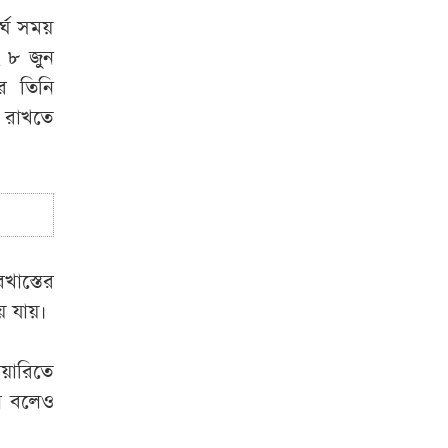
করা হচ্ছে
্ঘ সময়
 ৮ জুন
র তিনি
 রাখতে
াস্তের
ে যায়।
য়ারিতে
নি বলেও