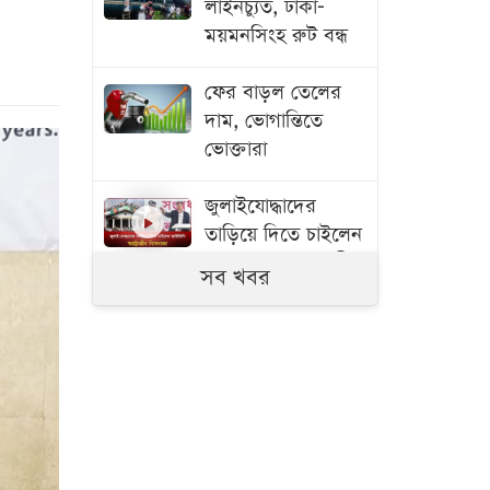
লাইনচ্যুত, ঢাকা-
ময়মনসিংহ রুট বন্ধ
ফের বাড়ল তেলের
দাম, ভোগান্তিতে
ভোক্তারা
জুলাইযোদ্ধাদের
তাড়িয়ে দিতে চাইলেন
আইজিপি, স্বরাষ্ট্রমন্ত্রীর
সব খবর
নিষেধাজ্ঞা!
হাসিনা কাণ্ড: নতুন
করে উত্তপ্ত ঢাকা-দিল্লি
সম্পর্ক
চরাঞ্চলে যুবককে