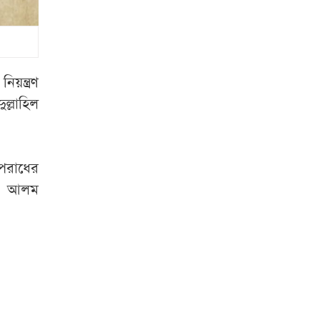
প্রকাশ্যে গুলি করে
হত্যা
পাকিস্তানের
হাইকমিশনারের
য়ন্ত্রণ
বাসভবনে আগুন,
ল্লাহিল
চলছে তদন্ত
৭ অঞ্চলে ঝড়-বৃষ্টির
আভাস, নদীবন্দরে
অপরাধের
সতর্কতা
উল আলম
হুথিদের হামলায়
ইয়েমেনে ৩০ সেনা
নিহত
স্বরাষ্ট্রমন্ত্রী
মাদক
ব্যবসায়ীদের তালিকা