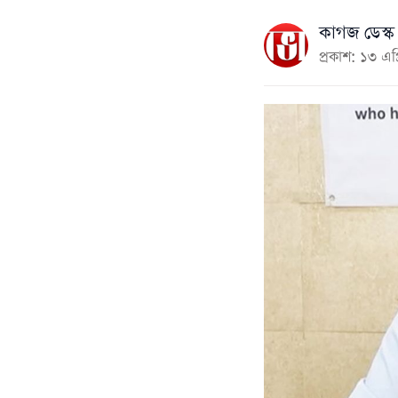
কাগজ ডেস্ক
প্রকাশ: ১৩ এ