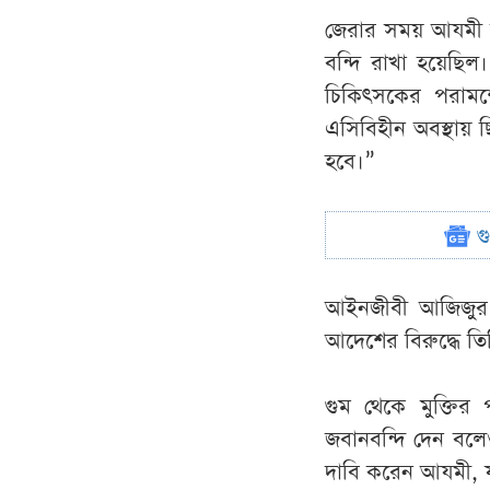
জেরার সময় আযমী জ
বন্দি রাখা হয়েছি
চিকিৎসকের পরামর
এসিবিহীন অবস্থায়
হবে।”
গ
আইনজীবী আজিজুর 
আদেশের বিরুদ্ধে তি
গুম থেকে মুক্তি
জবানবন্দি দেন বলে
দাবি করেন আযমী, য