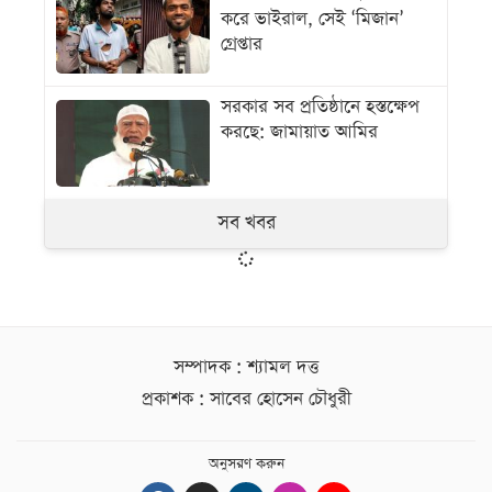
করে ভাইরাল, সেই ‘মিজান’
গ্রেপ্তার
সরকার সব প্রতিষ্ঠানে হস্তক্ষেপ
করছে: জামায়াত আমির
সব খবর
সম্পাদক : শ্যামল দত্ত
প্রকাশক : সাবের হোসেন চৌধুরী
অনুসরণ করুন