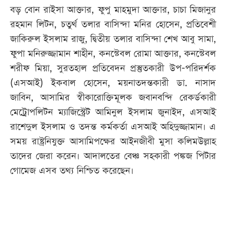
বড় বোন রাইসা আক্তার, ফুপু মাহমুদা আক্তার, চাচা মিজানুর
রহমান লিটন, চতুর্থ তলার বাসিন্দা মনির হোসেন, প্রতিবেশী
জাকিরুল ইসলাম রাজু, দ্বিতীয় তলার বাসিন্দা শেখ আবু সামা,
ফুপা মনিরুজ্জামান শাহীন, কনস্টেবল রোমা আক্তার, কনস্টেবল
শরীফ মিয়া, সুরতহাল প্রতিবেদন প্রস্তুতকারী উপ-পরিদর্শক
(এসআই) ইকবাল হোসেন, ময়নাতদন্তকারী ডা. নাসাদ
জাবিন, আসামির স্বীকারোক্তিমূলক জবানবন্দি রেকর্ডকারী
মেট্রোপলিটন ম্যাজিস্ট্রেট আমিনুল ইসলাম জুনাইদ, এসআই
রাশেদুল ইসলাম ও তদন্ত কর্মকর্তা এসআই অহিদুজ্জামান। এ
সময় রাষ্ট্রনিযুক্ত আসামিপক্ষের আইনজীবী মুসা কলিমউল্লাহ
তাদের জেরা করেন। আদালতের বেঞ্চ সহকারী পঙ্কজ পিটার
গোমেজ এসব তথ্য নিশ্চিত করেছেন।