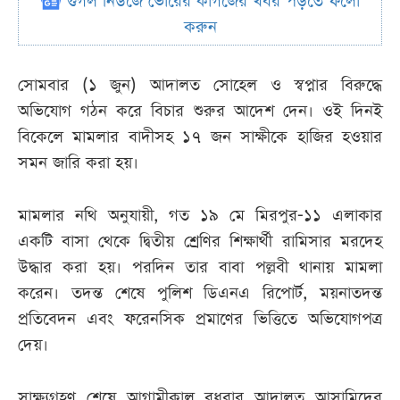
গুগল নিউজে ভোরের কাগজের খবর পড়তে ফলো
করুন
সোমবার (১ জুন) আদালত সোহেল ও স্বপ্নার বিরুদ্ধে
অভিযোগ গঠন করে বিচার শুরুর আদেশ দেন। ওই দিনই
বিকেলে মামলার বাদীসহ ১৭ জন সাক্ষীকে হাজির হওয়ার
সমন জারি করা হয়।
মামলার নথি অনুযায়ী, গত ১৯ মে মিরপুর-১১ এলাকার
একটি বাসা থেকে দ্বিতীয় শ্রেণির শিক্ষার্থী রামিসার মরদেহ
উদ্ধার করা হয়। পরদিন তার বাবা পল্লবী থানায় মামলা
করেন। তদন্ত শেষে পুলিশ ডিএনএ রিপোর্ট, ময়নাতদন্ত
প্রতিবেদন এবং ফরেনসিক প্রমাণের ভিত্তিতে অভিযোগপত্র
দেয়।
সাক্ষ্যগ্রহণ শেষে আগামীকাল বুধবার আদালত আসামিদের