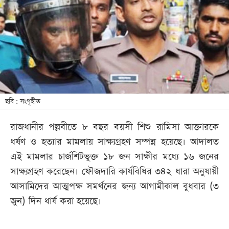
খেলা
বিনোদন
লাইফ
স্টাইল
শিক্ষা
তথ্যপ্রযুক্তি
ছবি : সংগৃহীত
সব
রাজধানীর পল্লবীতে ৮ বছর বয়সী শিশু রামিসা আক্তারকে
বিভাগ
ধর্ষণ ও হত্যার মামলায় সাক্ষ্যগ্রহণ সম্পন্ন হয়েছে। আদালত
এই মামলার চার্জশিটভুক্ত ১৮ জন সাক্ষীর মধ্যে ১৬ জনের
ছবি
সাক্ষ্যগ্রহণ করেছেন। ফৌজদারি কার্যবিধির ৩৪২ ধারা অনুযায়ী
আসামিদের আত্মপক্ষ সমর্থনের জন্য আগামীকাল বুধবার (৩
ভিডিও
জুন) দিন ধার্য করা হয়েছে।
আর্কাইভ