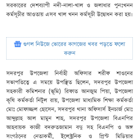
সরকারের দেশব্যাপী নদী-নালা-খাল ও জলাধার পুনঃখনন
কর্মসূচীর আওতায় এসব খাল খনন কর্মসূচী উদ্বোধন করা হয়।
গুগল নিউজে ভোরের কাগজের খবর পড়তে ফলো
করুন
সদরপুর উপজেলা নির্বাহী অফিসার শরীফ শাওনের
সভাপতিত্বে এ সময়ে উপস্থিত ছিলেন, সদরপুর উপজেলা
সহকারী কমিশনার (ভূমি) রিফাত আনজুম পিয়া, উপজেলা
কৃষি কর্মকর্তা নিটুল রায়, উপজেলা মাধ্যমিক শিক্ষা কর্মকর্তা
মোঃ মোফাজ্জল হোসেন, সদরপুর থানা অফিসার্স ইনচার্জ মোঃ
আব্দুল্লাহ আল মামুন শাহ, সদরপুর উপজেলা বিএনপির
আহবায়ক কাজী বদরুতজামান বদু সহ বিএনপি ও অঙ্গ
সংগঠনের নেতাকর্মী, ইলেক্ট্রনিক ও প্রিন্ট মিডিয়ার