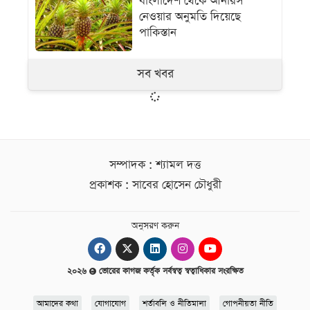
বাংলাদেশ থেকে আনারস
নেওয়ার অনুমতি দিয়েছে
পাকিস্তান
সব খবর
সম্পাদক : শ্যামল দত্ত
প্রকাশক : সাবের হোসেন চৌধুরী
অনুসরণ করুন
২০২৬
ভোরের কাগজ কর্তৃক সর্বস্বত্ব স্বত্বাধিকার সংরক্ষিত
আমাদের কথা
যোগাযোগ
শর্তাবলি ও নীতিমালা
গোপনীয়তা নীতি