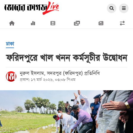
×
ঢাকা
ফরিদপুরে খাল খনন কর্মসূচীর উদ্বোধন
প্রচ্ছদ
নুরুল ইসলাম, সদরপুর (ফরিদপুর) প্রতিনিধি
প্রকাশ: ১৭ মার্চ ২০২৬, ০৩:০৮ পিএম
জাতীয়
রাজনীতি
অর্থনীতি
আন্তর্জাতিক
সারাদেশ