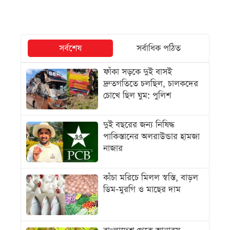
সর্বশেষ
সর্বাধিক পঠিত
ফাঁকা সড়কে দুই বাসই
দ্রুতগতিতে চলছিল, চালকদের
চোখে ছিল ঘুম: পুলিশ
দুই বছরের জন্য নিষিদ্ধ
পাকিস্তানের অলরাউন্ডার হামজা
নাজার
কাঁচা মরিচে মিলল স্বস্তি, বাড়ল
ডিম-মুরগি ও মাছের দাম