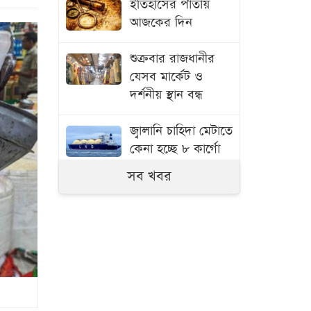
ইতিহাসের পাতায়
আজকের দিন
শুক্রবার রাজধানীর
যেসব মার্কেট ও
দর্শনীয় স্থান বন্ধ
জ্বালানি চাহিদা মেটাতে
কেনা হচ্ছে ৮ কার্গো
এলএনজি, ৫ হাজার
সব খবর
টন এলপিজি
তিস্তার আকস্মিক
বন্যায় সড়ক ভেঙে
যোগাযোগ বিচ্ছিন্ন
শিক্ষককে মারধরের