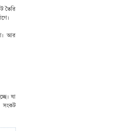
মামলায় প্রধান
শিক্ষকসহ কারাগারে ৩
কট তৈরি
াগে।
সাতক্ষীরায় ৬ কোটি
টাকার ‘কুশ’ মাদক
না। আর
জব্দ, আটক ১
জুলাই গণঅভ্যুত্থানের
তথ্যচিত্রে ত্রুটি,
মুক্তিযুদ্ধ মন্ত্রণালয়ের
দুঃখ প্রকাশ
রাষ্ট্রপতি হতে লাগবে
্ছে। যা
যেসব যোগ্যতা
ে সংকট
রাষ্ট্রপতি নির্বাচনের
ভোটার তালিকা প্রকাশ