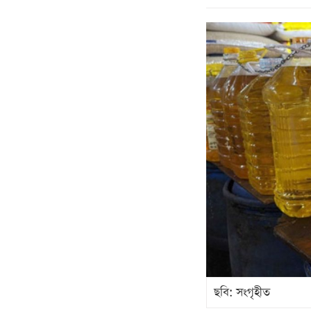
ছবি: সংগৃহীত