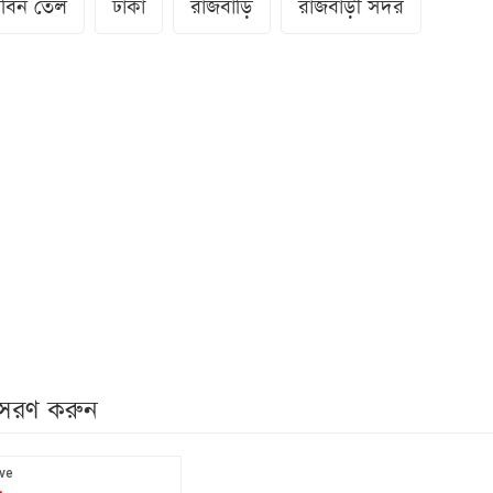
াবিন তেল
ঢাকা
রাজবাড়ি
রাজবাড়ী সদর
নুসরণ করুন