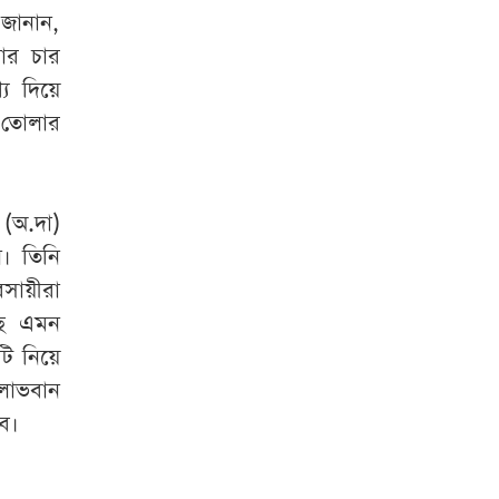
 জানান,
ার চার
য দিয়ে
ে তোলার
 (অ.দা)
ন। তিনি
বসায়ীরা
ছে এমন
টি নিয়ে
লাভবান
বে।