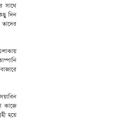
র সাথে
ছু দিন
। তাদের
এলাকায়
ম্পানি
 বাজারে
সয়াবিন
োগ কাজে
রহী হয়ে