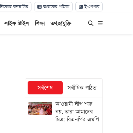
িকোড কনভার্টার
আজকের পত্রিকা
ই-পেপার
লাইফ স্টাইল
শিক্ষা
তথ্যপ্রযুক্তি
সর্বশেষ
সর্বাধিক পঠিত
আওয়ামী লীগ শত্রু
নয়, তারা আমাদের
মিত্র: বিএনপির এমপি