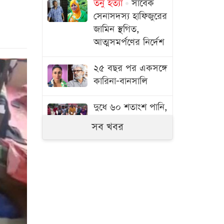
তনু হত্যা
সাবেক
সেনাসদস্য হাফিজুরের
জামিন স্থগিত,
আত্মসমর্পণের নির্দেশ
২৫ বছর পর একসঙ্গে
কারিনা-বানসালি
দুধে ৬০ শতাংশ পানি,
৩ মণ দুধ ফেলে দিল
সব খবর
জনতা
ফুটবলার প্রেমিকের
নাম শুনেই লজ্জায়
লাল নোরা
৫ মন্ত্রণালয়-বিভাগে