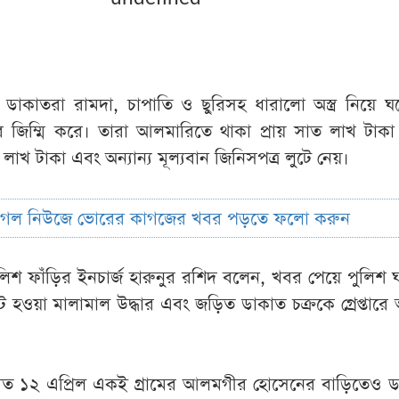
 ডাকাতরা রামদা, চাপাতি ও ছুরিসহ ধারালো অস্ত্র নিয়ে ঘ
 জিম্মি করে। তারা আলমারিতে থাকা প্রায় সাত লাখ টাকা 
ার লাখ টাকা এবং অন্যান্য মূল্যবান জিনিসপত্র লুটে নেয়।
ুগল নিউজে ভোরের কাগজের খবর পড়তে ফলো করুন
ুলিশ ফাঁড়ির ইনচার্জ হারুনুর রশিদ বলেন, খবর পেয়ে পুলিশ ঘ
ট হওয়া মালামাল উদ্ধার এবং জড়িত ডাকাত চক্রকে গ্রেপ্তারে
 গত ১২ এপ্রিল একই গ্রামের আলমগীর হোসেনের বাড়িতেও ড