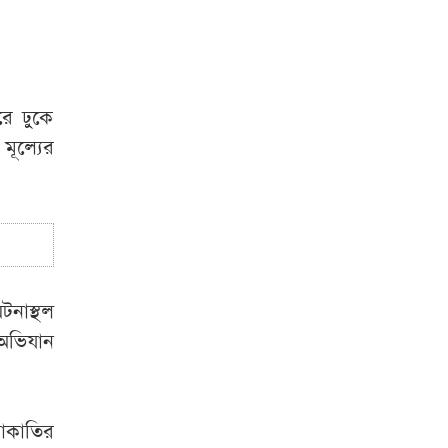
রে ঢুকে
মূল্যের
টনাস্থল
 অভিযান
াকাতির