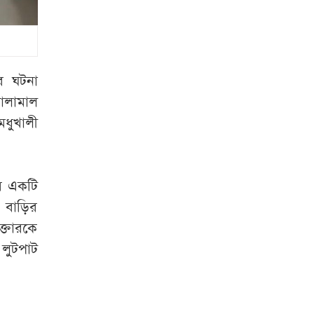
নতুন সচিব
প্রথম শ্রেণিতে ভর্তি
লটারিতে
ির ঘটনা
জরুরি সংবাদ
মালামাল
সম্মেলন ডেকেছে
ধুখালী
এনসিপি
পেটাও না কেন
ওদের: সাদ্দামকে
ের একটি
কাদের
 বাড়ির
ক্তারকে
পুলিশের ৭
 লুটপাট
কর্মকর্তাকে বদলি