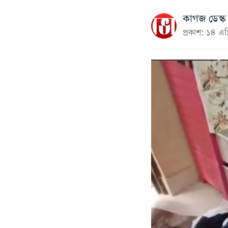
কাগজ ডেস্ক
প্রকাশ: ১৪ এ