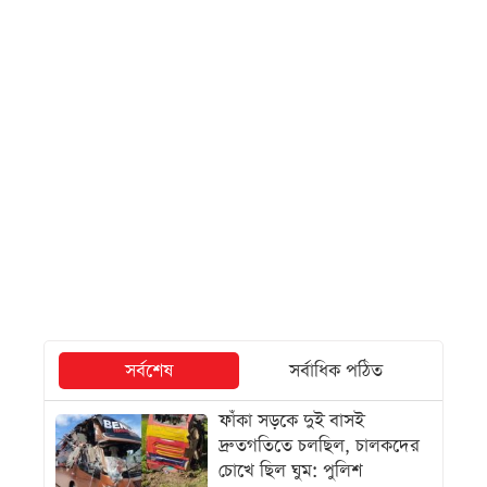
সর্বশেষ
সর্বাধিক পঠিত
ফাঁকা সড়কে দুই বাসই
দ্রুতগতিতে চলছিল, চালকদের
চোখে ছিল ঘুম: পুলিশ