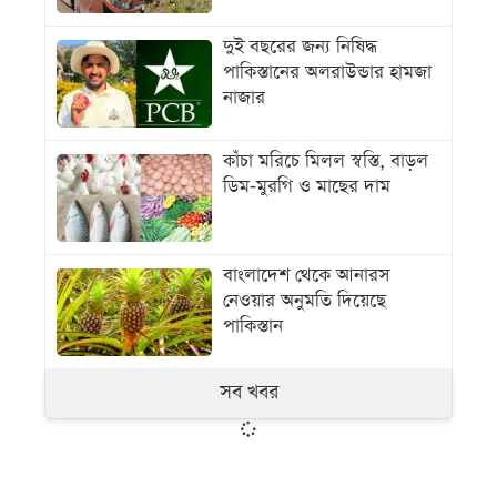
দুই বছরের জন্য নিষিদ্ধ
পাকিস্তানের অলরাউন্ডার হামজা
নাজার
কাঁচা মরিচে মিলল স্বস্তি, বাড়ল
ডিম-মুরগি ও মাছের দাম
বাংলাদেশ থেকে আনারস
নেওয়ার অনুমতি দিয়েছে
পাকিস্তান
সব খবর