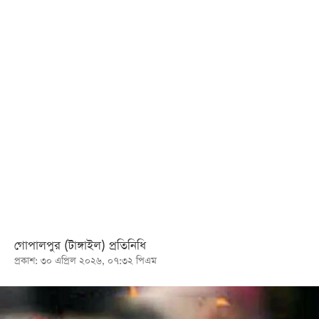
খেলা
বিনোদন
লাইফ
স্টাইল
শিক্ষা
তথ্যপ্রযুক্তি
সব
বিভাগ
ছবি
গোপালপুর (টাঙ্গাইল) প্রতিনিধি
প্রকাশ: ৩০ এপ্রিল ২০২৬, ০৭:৩২ পিএম
ভিডিও
আর্কাইভ