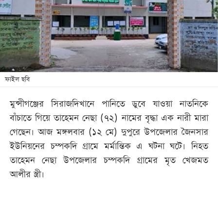
খেলা
বিনোদন
লাইফ
স্টাইল
শিক্ষা
ফাইল ছবি
তথ্যপ্রযুক্তি
মুন্সীগঞ্জের সিরাজদিখানে পানিতে ডুবে যাওয়া নাতনিকে
সব
বাঁচাতে গিয়ে তাহেমন নেছা (৭২) নামের বৃদ্ধা এক নারী মারা
বিভাগ
গেছেন। আজ মঙ্গলবার (১২ মে) দুপুরে উপজেলার জৈনসার
ইউনিয়নের চম্পকদি গ্রামে মর্মান্তিক এ ঘটনা ঘটে। নিহত
ছবি
তাহেমন নেছা উপজেলার চম্পকদি গ্রামের মৃত খেজমত
আলীর স্ত্রী।
ভিডিও
আর্কাইভ