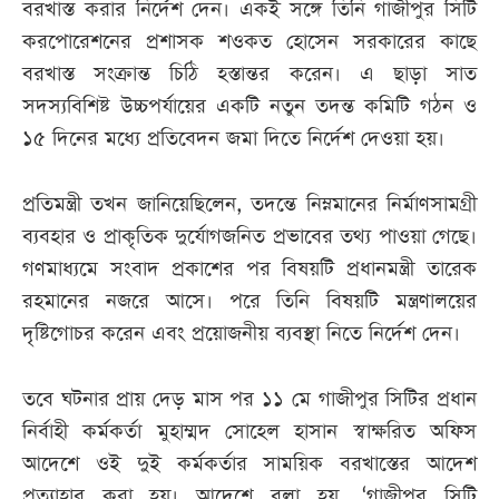
বরখাস্ত করার নির্দেশ দেন। একই সঙ্গে তিনি গাজীপুর সিটি
করপোরেশনের প্রশাসক শওকত হোসেন সরকারের কাছে
বরখাস্ত সংক্রান্ত চিঠি হস্তান্তর করেন। এ ছাড়া সাত
সদস্যবিশিষ্ট উচ্চপর্যায়ের একটি নতুন তদন্ত কমিটি গঠন ও
১৫ দিনের মধ্যে প্রতিবেদন জমা দিতে নির্দেশ দেওয়া হয়।
প্রতিমন্ত্রী তখন জানিয়েছিলেন, তদন্তে নিম্নমানের নির্মাণসামগ্রী
ব্যবহার ও প্রাকৃতিক দুর্যোগজনিত প্রভাবের তথ্য পাওয়া গেছে।
গণমাধ্যমে সংবাদ প্রকাশের পর বিষয়টি প্রধানমন্ত্রী তারেক
রহমানের নজরে আসে। পরে তিনি বিষয়টি মন্ত্রণালয়ের
দৃষ্টিগোচর করেন এবং প্রয়োজনীয় ব্যবস্থা নিতে নির্দেশ দেন।
তবে ঘটনার প্রায় দেড় মাস পর ১১ মে গাজীপুর সিটির প্রধান
নির্বাহী কর্মকর্তা মুহাম্মদ সোহেল হাসান স্বাক্ষরিত অফিস
আদেশে ওই দুই কর্মকর্তার সাময়িক বরখাস্তের আদেশ
প্রত্যাহার করা হয়। আদেশে বলা হয়, ‘গাজীপুর সিটি