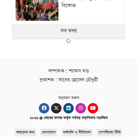
বিক্ষোভ
সব খবর
সম্পাদক : শ্যামল দত্ত
প্রকাশক : সাবের হোসেন চৌধুরী
অনুসরণ করুন
২০২৬
ভোরের কাগজ কর্তৃক সর্বস্বত্ব স্বত্বাধিকার সংরক্ষিত
আমাদের কথা
যোগাযোগ
শর্তাবলি ও নীতিমালা
গোপনীয়তা নীতি