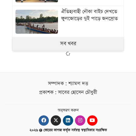
ঐতিহ্যবাহী নৌকা বাইচ দেখতে
ফুলজোড়ের দুই পাড়ে জনস্রোত
সব খবর
সম্পাদক : শ্যামল দত্ত
প্রকাশক : সাবের হোসেন চৌধুরী
অনুসরণ করুন
২০২৬
ভোরের কাগজ কর্তৃক সর্বস্বত্ব স্বত্বাধিকার সংরক্ষিত