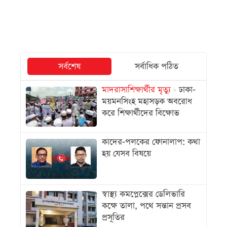
সর্বশেষ
সর্বাধিক পঠিত
মাদরাসাশিক্ষার্থীর মৃত্যু
ঢাকা-
ময়মনসিংহ মহাসড়ক অবরোধ
করে শিক্ষার্থীদের বিক্ষোভ
কাদের-পলকের ফোনালাপ: কথা
হয় যেসব বিষয়ে
স্বাস্থ্য কমপ্লেক্সের ডেলিভারি
কক্ষে তালা, পথে সন্তান প্রসব
প্রসূতির